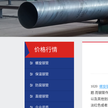
价格行情
螺旋钢管
保温钢管
防腐钢管
1020
螺旋
题.而钢管
直缝钢管
以及其他划
淡红色或者
企业资质