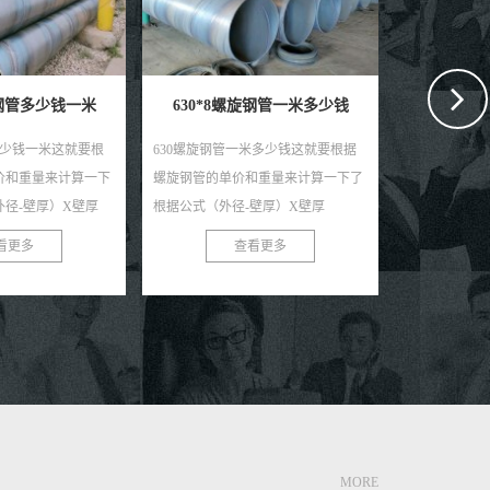
8螺旋钢管一米多少钱
720*8螺旋钢管一米多少钱
82
钢管一米多少钱这就要根据
720*8螺旋钢管一米多少钱这就要根
820*
单价和重量来计算一下了
据螺旋钢管的单价和重量来计算一下
据螺旋钢
外径-壁厚）X壁厚
了，根据公式（外径-壁厚）X壁厚
了根据公
615的出来的米重，单位是
X0.0246615的出来的米重，单位是
X0.02
查看更多
查看更多
算成吨X吨价的出来的结
KG，在换算成吨X吨价的出来的...
KG，在
MORE