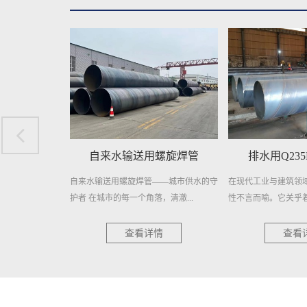
来水输送用螺旋焊管
排水用Q235B螺旋钢管
预
送用螺旋焊管——城市供水的守
在现代工业与建筑领域，排水系统的重要
预制直
市的每一个角落，清澈...
性不言而喻。它关乎着工程的顺...
节能的
查看详情
查看详情