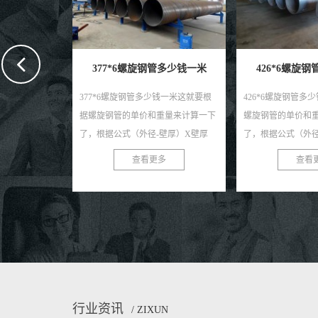
旋钢管多少钱一米
426*6螺旋钢管多少钱一米
478*6
管多少钱一米这就要根
426*6螺旋钢管多少钱一米就要根据
478*6螺旋
价和重量来计算一下
螺旋钢管的单价和重量来计算一下
据螺旋钢管的
径-壁厚）X壁厚
了，根据公式（外径-壁厚）X壁厚
了，根据公式
的出来的米重，单位是
X0.0246615的出来的米重，单位是
X0.02466
看更多
查看更多
吨价的出来的...
KG，在换算成吨X吨价的出来的结...
KG，在换算成
行业资讯
/ ZIXUN