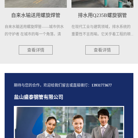
自来水输送用螺旋焊管
排水用Q235B螺旋钢管
自来水输送用螺旋焊管——城市供水
在现代工业与建筑领域，排水系统的
的守护者 在城市的每一个角落，清
重要性不言而喻。它关乎着工程的顺...
澈...
查看详情
查看详情
期待与您的合作，欢迎给我们留言或直接拨打：
13931773677
盐山盛泰钢管有限公司