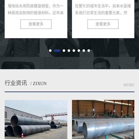
埋地给水用防腐螺旋钢管，作为一
在繁忙的城市生活中，自来水是维
种高效且耐用的管道材料，近年来
系我们日常生活的重要元素。然
在各类给水工程中得到了广泛的应
而，很少有人注意到，正是那些深
查看更多
查看更多
用。这种钢管以其独特的螺旋结
埋在地下的防腐钢管，默默承担着
构、优良的防腐性能及出色的耐用
输送清洁水源的重任。今天，就让
性...
我...
行业资讯
/ ZIXUN
MORE