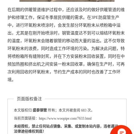
在后期的供暖管道维护过程中，还应该及时的做好供暖管道的维
护和修理工作，保证冬季居民供暖的需求。在3PE防腐管生产
中，进行环氧粉末喷涂时，会发生部分环氧粉末从喷粉箱中溢
出，尤其是在刚开始喷涂时，钢管温度达不到可以熔结环氧粉末
的温度，环氧粉末会随着钢管的移动而大量的溢出。这不仅导致
环氧粉末的浪费，同时造成工作环境的污染。为解决此问题，特
将喷粉箱所有缝隙封死，并在下方安装粉末回收装置，同时在中
频加热圈和挤出机之间安装一粉末回收罩，确保在生产时，可再
次利用回收的环氧粉末，节约生产成本的同时也改善了工作环
境。
页面版权备注
本文版权归
盛泰钢管
所有；本文共被查阅 683 次。
当前页面链接：https://www.woopipe.com/7633.html
未经授权，禁止任何站点镜像、采集、或复制本站内容，违者通过
法律途径维权到底！