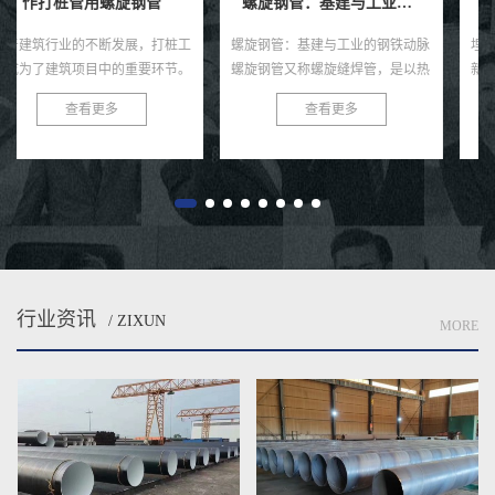
螺旋钢管：基建与工业的钢铁动脉
埋地排污水用防腐螺旋钢管
螺旋钢管：基建与工业的钢铁动脉
埋地排污水用防腐螺旋钢管：环保
螺旋钢管又称螺旋缝焊管，是以热
新选择，耐用更可靠 在当今社
轧带钢卷为原料，经常温螺旋辊压
会，环保与可持续发展已成为全球
查看更多
查看更多
成型、自动双丝双面埋弧焊制成的
共识。在污水处理与排放领域，选
长条管材，焊缝呈连续螺旋状，...
择一款高效、耐用的管材至关...
行业资讯
/ ZIXUN
MORE