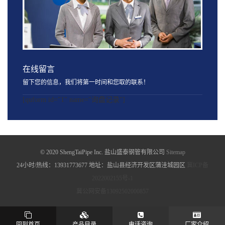
在线留言
留下您的信息，我们将第一时间和您取的联系！
[quform id="1" name="询盘记录"]
© 2020 ShengTaiPipe Inc. 盐山盛泰钢管有限公司
Sitemap
24小时/热线：13931773677 地址：盐山县经济开发区蒲洼城园区
冀ICP备
2022002155号-1
冀公网安备13092502000857
回到首页
产品目录
电话咨询
厂家介绍