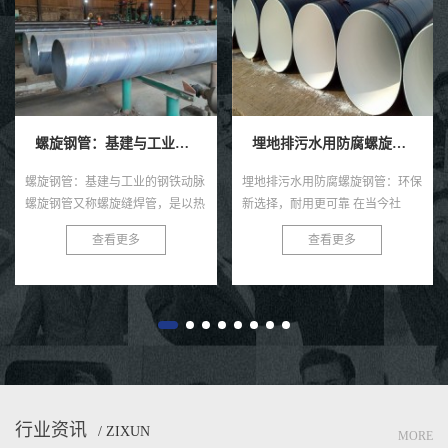
螺旋钢管：基建与工业的钢铁动脉
埋地排污水用防腐螺旋钢管
螺旋钢管：基建与工业的钢铁动脉
埋地排污水用防腐螺旋钢管：环保
螺旋钢管又称螺旋缝焊管，是以热
新选择，耐用更可靠 在当今社
轧带钢卷为原料，经常温螺旋辊压
会，环保与可持续发展已成为全球
查看更多
查看更多
成型、自动双丝双面埋弧焊制成的
共识。在污水处理与排放领域，选
长条管材，焊缝呈连续螺旋状，...
择一款高效、耐用的管材至关...
行业资讯
/ ZIXUN
MORE