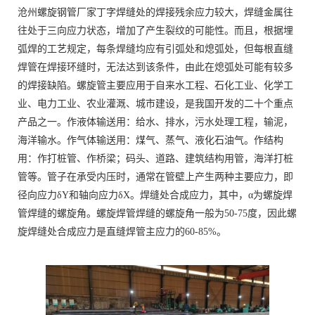
沧州螺旋钢管厂家丁字焊缝处的焊接残余应力较大，焊缝金属往
往处于三向应力状态，增加了产生裂纹的可能性。而且，根据埋
弧焊的工艺规定，每条焊缝均应有引弧处和熄弧处，但每根直缝
焊管在焊接环缝时，无法达到该条件，由此在熄弧处可能有较多
的焊接缺陷。螺旋管主要应用于自来水工程、石化工业、化学工
业、电力工业、农业灌溉、城市建设，是我国开发的二十个重点
产品之一。作液体输送用：给水、排水，污水处理工程，输泥，
海洋输水。作气体输送用：煤气、蒸气、液化石油气。作结构
用：作打桩管、作桥梁；码头、道路、建筑结构用管，海洋打桩
管等。管子在承受内压时，通常在管壁上产生两种主要应力，即
径向应力δY和轴向应力δX。焊缝处合成应力，其中，α为螺旋焊
管焊缝的螺旋角。螺旋焊管焊缝的螺旋角一般为50-75度，因此螺
旋焊缝处合成应力是直缝焊管主应力的60-85%。