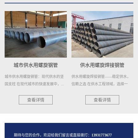
城市供水用螺旋钢管
供水用螺旋焊接钢管
城市供水用螺旋钢管：现代供水的坚
供水用螺旋焊接钢管——稳定供水，
固支柱 在现代城市的快速发展中，...
信赖之选 在供水工程领域，选择一
种...
查看详情
查看详情
期待与您的合作，欢迎给我们留言或直接拨打：
13931773677