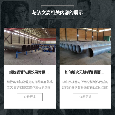
与该文高相关内容的展示
螺旋钢管防腐效果常见的四种具有防腐工艺技术。
如何解决无缝钢管表面感觉的褐色锈点？
钢管具有防腐常见的几种具有防腐
以中厚板卷为所用原料制作而成的
工艺 直缝钢管常用作流体流动输
旋转的缝钢管并通过自动双丝双面
送和其他气体高质量人才，管道系
焊条电弧焊压制成型而成的就是螺
查看更多
查看更多
统经常需要更多埋地、水下或者权
旋焊管啦，直缝焊管将热轧扔进点
力施工，钢管易生锈的各种特性...
焊管汽轮机组。通过多个辊轧制
后...