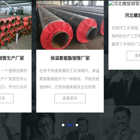
河北螺旋钢管厂家
大口径
在现代工业领域，河北螺旋钢管以其
大口径螺旋钢管
独特的生产工艺和卓越的性能特点，
盾 在现代化工
赢得了市场的广泛认可。作为一种重
大口径螺旋钢管
要的建材，螺旋钢管在石油、天然
演着至关重要的
查看更多
查
钢管厂家
气、化工、建筑、桥梁等诸...
能的金属管道材料，
工业领域中，保温
种高效、节能的管
来越多企业的青
温聚氨酯钢管厂
更多
提供优...