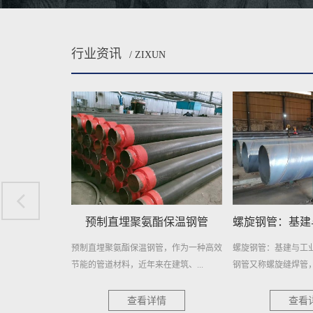
行业资讯
/ ZIXUN
酯保温钢管
螺旋钢管：基建与工业的钢铁动脉
埋地排污水用
管，作为一种高效
螺旋钢管：基建与工业的钢铁动脉 螺旋
埋地排污水用防腐螺
建筑、...
钢管又称螺旋缝焊管，是以热轧...
择，耐用更可靠 在当今
情
查看详情
查看