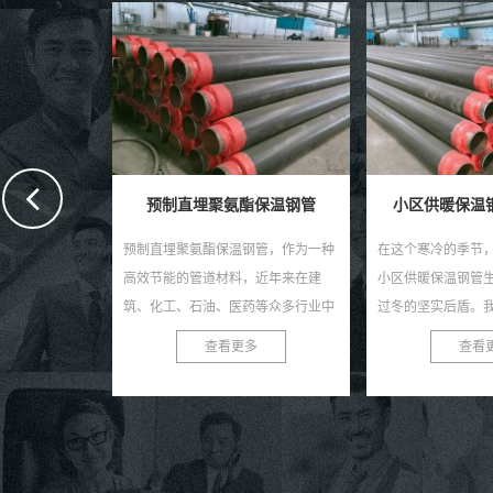
保温钢管
小区供暖保温钢管生产厂家
保温聚氨酯
钢管，作为一种
在这个寒冷的季节，一个值得信赖的
在现今快速发展的
，近年来在建
小区供暖保温钢管生产厂家是您安心
聚氨酯钢管作为一
药等众多行业中
过冬的坚实后盾。我们，作为行业内
道材料，正受到越
种钢管不仅具有
的佼佼者，致力于为您提供高质量、
睐。作为专业的保
多
查看更多
查看
优...
高性能的供暖保温钢管，...
家，我们致力于为客户