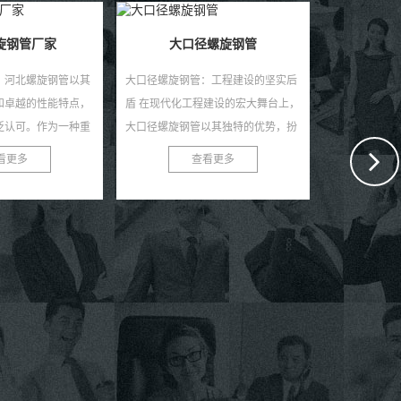
螺旋钢管
：工程建设的坚实后
程建设的宏大舞台上，
以其独特的优势，扮
角色。作为一种高性
看更多
作打桩管用螺旋钢管
...
随着建筑行业的不断发展，打桩工程
螺旋钢管：基
成为了建筑项目中的重要环节。为了
旋钢管又称螺
满足打桩工程的需求，我们推出了高
钢卷为原料，
效、耐用、安全的作打桩管用螺旋钢
自动双丝双面
查看更多
管。 作打桩管用...
材，焊缝呈连续