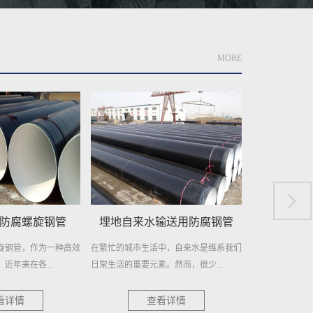
MORE
输送用防腐钢管
地埋供水用防腐螺旋钢管
城市供
中，自来水是维系我们
地埋供水用防腐螺旋钢管——高效稳定，
城市供水用螺旋
。然而，很少...
持久耐用 在现代城市供水系统中...
柱 在现代城市的
看详情
查看详情