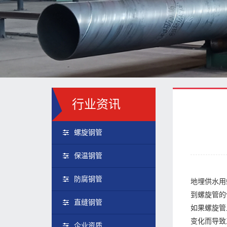
行业资讯
螺旋钢管
保温钢管
防腐钢管
地埋供水用
到螺旋管的
直缝钢管
如果螺旋管
变化而导致
企业资质