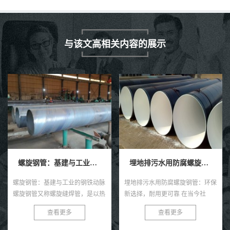
与该文高相关内容的展示
螺旋钢管：基建与工业的钢铁动脉
埋地排污水用防腐螺旋钢管
螺旋钢管：基建与工业的钢铁动脉
埋地排污水用防腐螺旋钢管：环保
螺旋钢管又称螺旋缝焊管，是以热
新选择，耐用更可靠 在当今社
轧带钢卷为原料，经常温螺旋辊压
会，环保与可持续发展已成为全球
查看更多
查看更多
成型、自动双丝双面埋弧焊制成的
共识。在污水处理与排放领域，选
长条管材，焊缝呈连续螺旋状，...
择一款高效、耐用的管材至关...