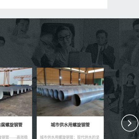
用螺旋钢管
供水用螺旋焊接钢管
自来水
钢管：现代供水的坚
供水用螺旋焊接钢管——稳定供水，
自来水输送用