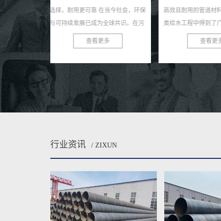
当今社会，环保
高效且耐用的管道材料，近年来在各
我们日常生活的重
全球共识。在污
类给水工程中得到了广泛的应用。这
少有人注意到，正
选择一款高效、
种钢管以其独特的螺旋结构、优良的
的防腐钢管，默默
多
查看更多
查看
防腐性能及出色的耐用性...
源的重任。今天，就让
行业资讯
/ ZIXUN