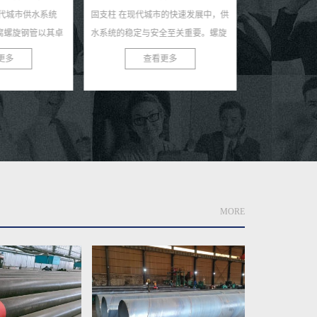
城市的快速发展中，供
信赖之选 在供水工程领域，选择一种
的守护者 在
安全至关重要。螺旋
稳定、耐用且高效的管材至关重要。
的自来水源源
优质的管道材料，正
供水用螺旋焊接钢管，以其独特的优
这背后离不开
看更多
查看更多
...
势，成为现代供水系统...
——自来水输送
MORE