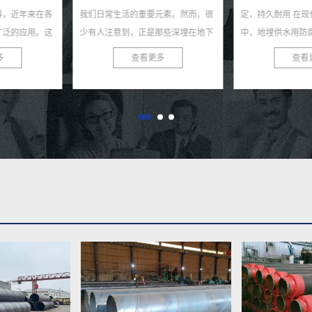
要元素。然而，很
定，持久耐用 在现代城市供水系统
固支柱 在现代
是那些深埋在地下
中，地埋供水用防腐螺旋钢管以其卓
水系统的稳定与
承担着输送清洁水
越的性能和稳定的品质，赢得了广大
钢管，作为一种
更多
查看更多
查
我...
用户的青睐。这种管道不...
逐渐成为城市供水系