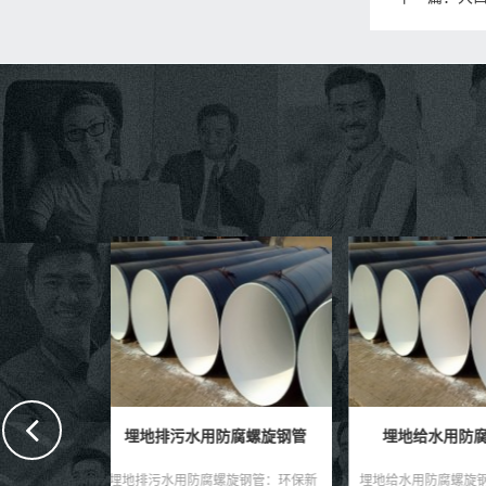
腐螺旋钢管
埋地给水用防腐螺旋钢管
埋地自来水输
旋钢管：环保新
埋地给水用防腐螺旋钢管，作为一种
在繁忙的城市生活