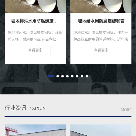
埋地排污水用防腐螺旋钢管
埋地给水用防腐螺旋钢管
埋地排污水用防腐螺旋钢管：环保
埋地给水用防腐螺旋钢管，作为一
新选择，耐用更可靠 在当今社
种高效且耐用的管道材料，近年来
会，环保与可持续发展已成为全球
在各类给水工程中得到了广泛的应
查看更多
查看更多
共识。在污水处理与排放领域，选
用。这种钢管以其独特的螺旋结
择一款高效、耐用的管材至关...
构、优良的防腐性能及出色的耐用
性...
行业资讯
/ ZIXUN
MORE