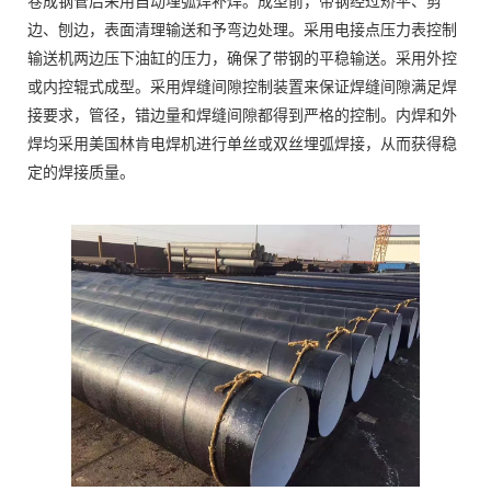
卷成钢管后采用自动埋弧焊补焊。成型前，带钢经过矫平、剪
边、刨边，表面清理输送和予弯边处理。采用电接点压力表控制
输送机两边压下油缸的压力，确保了带钢的平稳输送。采用外控
或内控辊式成型。采用焊缝间隙控制装置来保证焊缝间隙满足焊
接要求，管径，错边量和焊缝间隙都得到严格的控制。内焊和外
焊均采用美国林肯电焊机进行单丝或双丝埋弧焊接，从而获得稳
定的焊接质量。