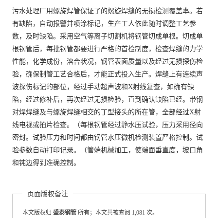
污水处理厂用螺旋焊管保证了的螺旋焊缝的无损检测覆盖率。若
有缺陷，自动报警并喷涂标记，生产工人依此随时调整工艺参
数，及时缺陷。采用空气等离子切割机将钢管切成单根。切成单
根钢管后，每批钢管都要进行严格的首检制度，检查焊缝的力学
性能，化学成份，溶合状况，钢管表面质量以及经过无损探伤检
验，确保制管工艺合格后，才能正式投入生产。焊缝上有连续声
波探伤标记的部位，经过手动超声波和X射线复查，如确有缺
陷，经过修补后，再次经过无损检验，直到确认缺陷已经。带钢
对焊焊缝及与螺旋焊缝相交的丁型接头的所在管，全部经过X射
线电视或拍片检查。（每根钢管经过静水压试验，压力采用径向
密封。试验压力和时间都由钢管水压微机检测装置严格控制。试
验参数自动打印记录。（管端机械加工，使端面垂直度，坡口角
和钝边得到准确控制。
页面版权备注
本文版权归
盛泰钢管
所有；本文共被查阅 1,081 次。