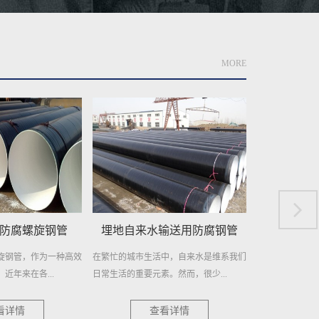
MORE
输送用防腐钢管
地埋供水用防腐螺旋钢管
城市供
中，自来水是维系我们
地埋供水用防腐螺旋钢管——高效稳定，
城市供水用螺旋
。然而，很少...
持久耐用 在现代城市供水系统中...
柱 在现代城市的
看详情
查看详情