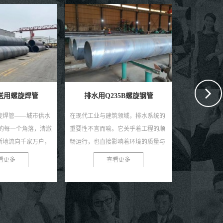
35B螺旋钢管
预制直埋聚氨酯保温钢管
小区供暖
筑领域，排水系统的
预制直埋聚氨酯保温钢管，作为一种
在这个寒冷的
。它关乎着工程的顺
高效节能的管道材料，近年来在建
小区供暖保温
影响着环境的质量与
筑、化工、石油、医药等众多行业中
过冬的坚实后
管材中，Q235B螺
得到了广泛应用。这种钢管不仅具有
的佼佼者，致
看更多
查看更多
势，...
良好的保温性能，还具有优...
高性能的供暖保