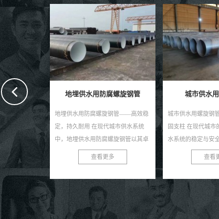
螺旋钢管
城市供水用螺旋钢管
供水用螺旋
钢管——高效稳
城市供水用螺旋钢管：现代供水的坚
供水用螺旋焊接钢
城市供水系统
固支柱 在现代城市的快速发展中，供
信赖之选 在供水工
螺旋钢管以其卓
水系统的稳定与安全至关重要。螺旋
稳定、耐用且高效
质，赢得了广大
钢管，作为一种优质的管道材料，正
供水用螺旋焊接钢
多
查看更多
查看
...
逐渐成为城市供水系...
势，成为现代供水系统