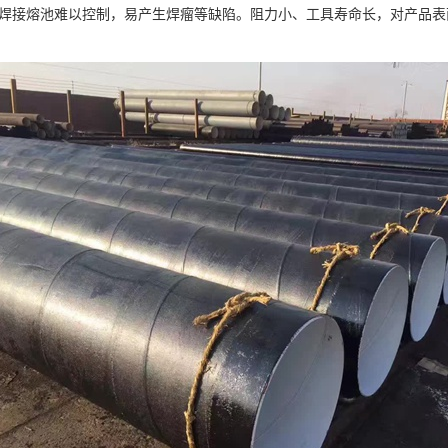
焊接熔池难以控制，易产生焊瘤等缺陷。阻力小、工具寿命长，对产品表