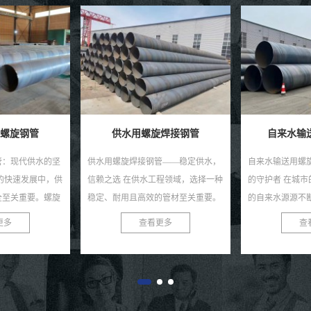
焊接钢管
自来水输送用螺旋焊管
排水用Q2
管——稳定供水，
自来水输送用螺旋焊管——城市供水
在现代工业与建
程领域，选择一种
的守护者 在城市的每一个角落，清澈
重要性不言而喻
的管材至关重要。
的自来水源源不断地流向千家万户，
畅运行，也直接
管，以其独特的优
这背后离不开一个默默付出的守护者
安全。在众多排水
更多
查看更多
查
...
——自来水输送用螺旋焊...
旋钢管以其独特的优