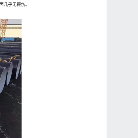
面几乎无擦伤。