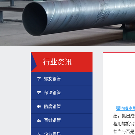
行业资讯
螺旋钢管
保温钢管
防腐钢管
埋地给水
细，抓出成
直缝钢管
程用螺旋钢
恰当与否是
企业资质