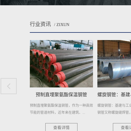
行业资讯
/ ZIXUN
酯保温钢管
螺旋钢管：基建与工业的钢铁动脉
埋地排污水用
管，作为一种高效
螺旋钢管：基建与工业的钢铁动脉 螺旋
埋地排污水用防腐螺
建筑、...
钢管又称螺旋缝焊管，是以热轧...
择，耐用更可靠 在当今
情
查看详情
查看