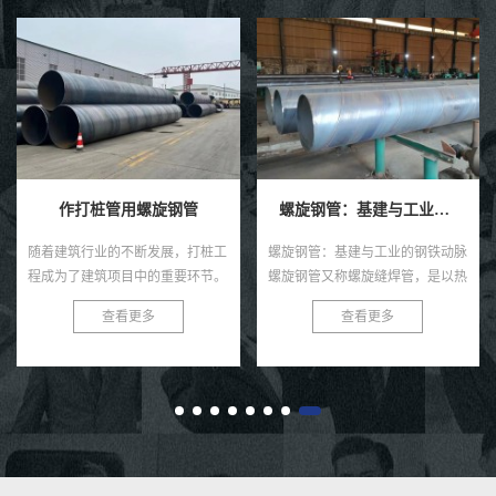
螺旋钢管：基建与工业的钢铁动脉
埋地排污水用防腐螺旋钢管
螺旋钢管：基建与工业的钢铁动脉
埋地排污水用防腐螺旋钢管：环保
螺旋钢管又称螺旋缝焊管，是以热
新选择，耐用更可靠 在当今社
轧带钢卷为原料，经常温螺旋辊压
会，环保与可持续发展已成为全球
查看更多
查看更多
成型、自动双丝双面埋弧焊制成的
共识。在污水处理与排放领域，选
长条管材，焊缝呈连续螺旋状，...
择一款高效、耐用的管材至关...