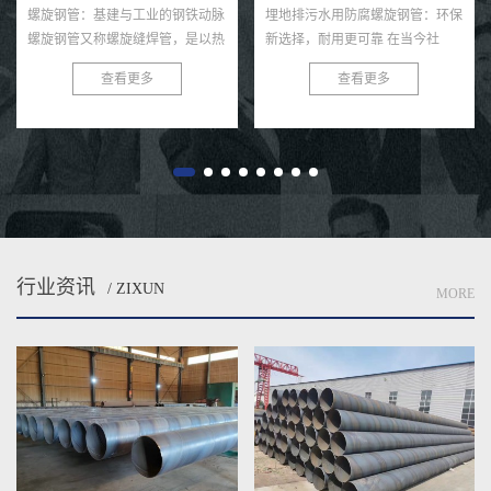
螺旋钢管：基建与工业的钢铁动脉
埋地排污水用防腐螺旋钢管：环保
螺旋钢管又称螺旋缝焊管，是以热
新选择，耐用更可靠 在当今社
轧带钢卷为原料，经常温螺旋辊压
会，环保与可持续发展已成为全球
查看更多
查看更多
成型、自动双丝双面埋弧焊制成的
共识。在污水处理与排放领域，选
长条管材，焊缝呈连续螺旋状，...
择一款高效、耐用的管材至关...
行业资讯
/ ZIXUN
MORE