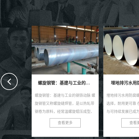
螺旋钢管：基建与工业的钢铁动脉
埋地排污水用防腐螺旋钢管
埋地给水用防
的钢铁动脉 螺
埋地排污水用防腐螺旋钢管：环保新
埋地给水用防腐螺
管，是以热轧带
选择，耐用更可靠 在当今社会，环保
高效且耐用的管道
螺旋辊压成型、
与可持续发展已成为全球共识。在污
类给水工程中得到
制成的长条管
水处理与排放领域，选择一款高效、
种钢管以其独特的
多
查看更多
查看
...
耐用的管材至关...
防腐性能及出色的耐用