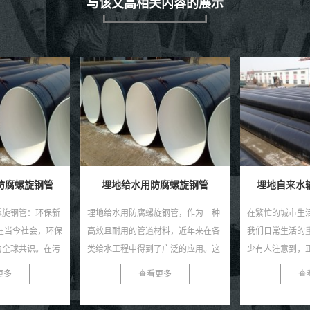
与该文高相关内容的展示
腐螺旋钢管
埋地自来水输送用防腐钢管
地埋供水用
旋钢管，作为一种
在繁忙的城市生活中，自来水是维系
地埋供水用防腐
材料，近年来在各
我们日常生活的重要元素。然而，很
定，持久耐用 
了广泛的应用。这
少有人注意到，正是那些深埋在地下
中，地埋供水用
螺旋结构、优良的
的防腐钢管，默默承担着输送清洁水
越的性能和稳定
更多
查看更多
查
性...
源的重任。今天，就让我...
用户的青睐。这种管