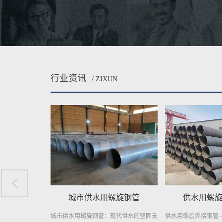
行业资讯
/ ZIXUN
螺旋钢管
供水用螺旋焊接钢管
自来水输送
现代供水的坚固支
供水用螺旋焊接钢管——稳定供水，信赖
自来水输送用螺旋焊