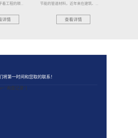
年来在建筑、...
钢管又称螺旋缝焊管，是以热轧...
择，耐用更可靠 在
看详情
查看详情
们将第一时间和您取的联系！
name="询盘记录"]