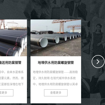
防腐螺旋钢管
城市供水用螺旋钢管
供水用
螺旋钢管——高效稳
城市供水用螺旋钢管：现代供水的坚
供水用螺旋焊
在现代城市供水系统
固支柱 在现代城市的快速发展中，供
信赖之选 在
防腐螺旋钢管以其卓
水系统的稳定与安全至关重要。螺旋
稳定、耐用且
的品质，赢得了广大
钢管，作为一种优质的管道材料，正
供水用螺旋焊
看更多
查看更多
道不...
逐渐成为城市供水系...
势，成为现代供