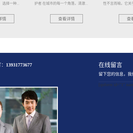
落，清澈...
性不言而喻。它关乎着工程的顺...
节能的管道材料，近
详情
查看详情
查
在线留言
打：
13931773677
留下您的信息，我
[quform id="1" 