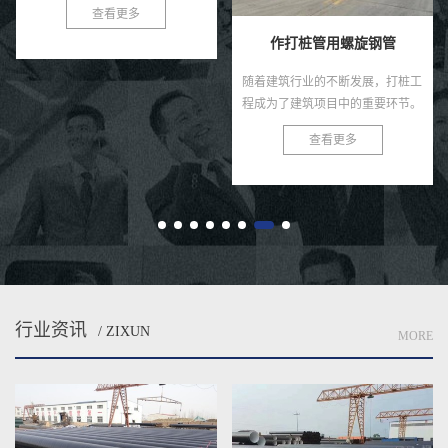
作打桩管用螺旋钢管
螺旋钢管：基建与工业的钢铁动脉
随着建筑行业的不断发展，打桩工
螺旋钢管：基建与工业的钢铁动脉
程成为了建筑项目中的重要环节。
螺旋钢管又称螺旋缝焊管，是以热
为了满足打桩工程的需求，我们推
轧带钢卷为原料，经常温螺旋辊压
查看更多
查看更多
出了高效、耐用、安全的作打桩管
成型、自动双丝双面埋弧焊制成的
用螺旋钢管。 作打桩管用...
长条管材，焊缝呈连续螺旋状，...
行业资讯
/ ZIXUN
MORE