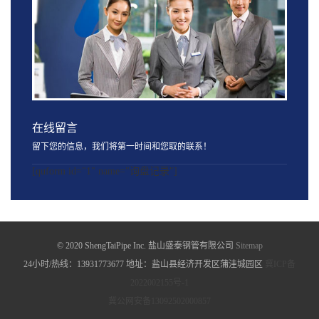
在线留言
留下您的信息，我们将第一时间和您取的联系！
[quform id="1" name="询盘记录"]
© 2020 ShengTaiPipe Inc. 盐山盛泰钢管有限公司
Sitemap
24小时/热线：13931773677 地址：盐山县经济开发区蒲洼城园区
冀ICP备
2022002155号-1
冀公网安备13092502000857