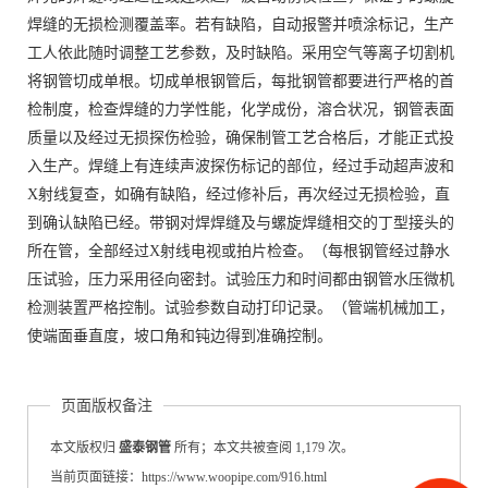
焊缝的无损检测覆盖率。若有缺陷，自动报警并喷涂标记，生产
工人依此随时调整工艺参数，及时缺陷。采用空气等离子切割机
将钢管切成单根。切成单根钢管后，每批钢管都要进行严格的首
检制度，检查焊缝的力学性能，化学成份，溶合状况，钢管表面
质量以及经过无损探伤检验，确保制管工艺合格后，才能正式投
入生产。焊缝上有连续声波探伤标记的部位，经过手动超声波和
X射线复查，如确有缺陷，经过修补后，再次经过无损检验，直
到确认缺陷已经。带钢对焊焊缝及与螺旋焊缝相交的丁型接头的
所在管，全部经过X射线电视或拍片检查。（每根钢管经过静水
压试验，压力采用径向密封。试验压力和时间都由钢管水压微机
检测装置严格控制。试验参数自动打印记录。（管端机械加工，
使端面垂直度，坡口角和钝边得到准确控制。
页面版权备注
本文版权归
盛泰钢管
所有；本文共被查阅 1,179 次。
当前页面链接：https://www.woopipe.com/916.html