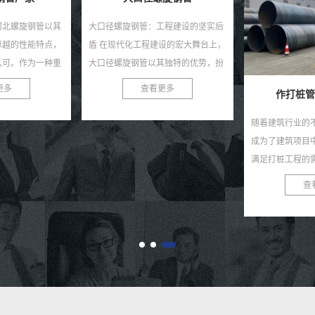
工程建设的坚实后
设的宏大舞台上，
其独特的优势，扮
色。作为一种高性
更多
作打桩管用螺旋钢管
..
随着建筑行业的不断发展，打桩工程
螺旋钢管：基建
成为了建筑项目中的重要环节。为了
旋钢管又称螺旋
满足打桩工程的需求，我们推出了高
钢卷为原料，经
效、耐用、安全的作打桩管用螺旋钢
自动双丝双面埋
查看更多
查
管。 作打桩管用...
材，焊缝呈连续螺旋