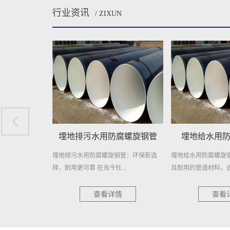
行业资讯
/ ZIXUN
腐螺旋钢管
埋地给水用防腐螺旋钢管
埋地自来水输
钢管：环保新选
埋地给水用防腐螺旋钢管，作为一种高效
在繁忙的城市生活中
..
且耐用的管道材料，近年来在各...
日常生活的重要元素。
情
查看详情
查看