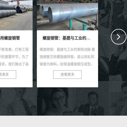
螺旋钢管：基建与工业的钢铁动脉
埋地排污水用防腐螺旋钢管
埋地给水
与工业的钢铁动脉 螺
埋地排污水用防腐螺旋钢管：环保新
埋地给水用防
缝焊管，是以热轧带
选择，耐用更可靠 在当今社会，环保
高效且耐用的
常温螺旋辊压成型、
与可持续发展已成为全球共识。在污
类给水工程中
弧焊制成的长条管
水处理与排放领域，选择一款高效、
种钢管以其独
看更多
查看更多
状，...
耐用的管材至关...
防腐性能及出色