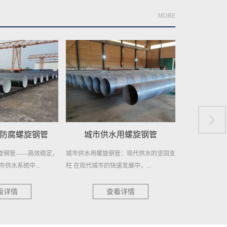
MORE
用螺旋钢管
供水用螺旋焊接钢管
自来水
管：现代供水的坚固支
供水用螺旋焊接钢管——稳定供水，信赖
自来水输送用螺
发展中，...
之选 在供水工程领域，选择一种...
护者 在城市的每
看详情
查看详情