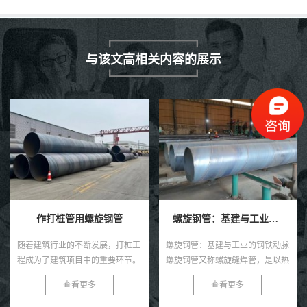
与该文高相关内容的展示
作打桩管用螺旋钢管
螺旋钢管：基建与工业的钢铁动脉
随着建筑行业的不断发展，打桩工
螺旋钢管：基建与工业的钢铁动脉
程成为了建筑项目中的重要环节。
螺旋钢管又称螺旋缝焊管，是以热
为了满足打桩工程的需求，我们推
轧带钢卷为原料，经常温螺旋辊压
查看更多
查看更多
出了高效、耐用、安全的作打桩管
成型、自动双丝双面埋弧焊制成的
用螺旋钢管。 作打桩管用...
长条管材，焊缝呈连续螺旋状，...