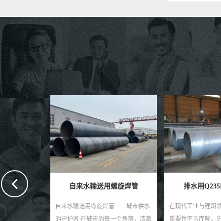
送用螺旋焊管
排水用Q235B螺旋钢管
预制直埋
旋焊管——城市供水
在现代工业与建筑领域，排水系统的
预制直埋聚氨
的每一个角落，清澈
重要性不言而喻。它关乎着工程的顺
高效节能的管