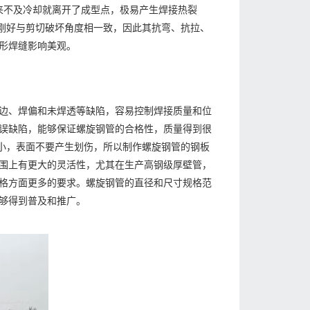
来不及冷却就离开了成型点，极易产生焊接热裂
度刚好与剪切破坏角度相一致，因此其抗弯、抗拉、
形焊缝影响美观。
边、焊偏和未焊透等缺陷，容易控制焊接质量和位
误缺陷，能够保证螺旋钢管的合格性，质量得到很
力小，表面不要产生划伤，所以制作螺旋钢管的钢板
围上有更大的灵活性，尤其在生产高钢级厚壁管，
格方面更多的要求。螺旋钢管的直径和尺寸规格范
够得到普及和推广。