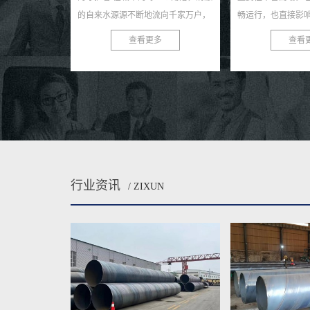
断地流向千家万户，
畅运行，也直接影响着环境的质量与
筑、化工、石
个默默付出的守护者
安全。在众多排水管材中，Q235B螺
得到了广泛应
看更多
查看更多
旋焊...
旋钢管以其独特的优势，...
良好的保温性能
行业资讯
/ ZIXUN