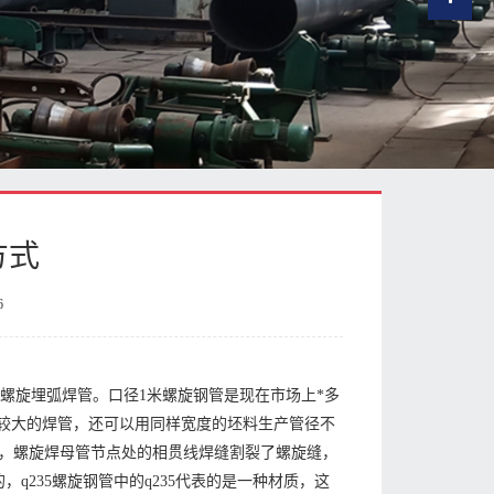
方式
6
螺旋埋弧焊管。口径1米螺旋钢管是现在市场上*多
径较大的焊管，还可以用同样宽度的坯料生产管径不
，螺旋焊母管节点处的相贯线焊缝割裂了螺旋缝，
q235螺旋钢管中的q235代表的是一种材质，这