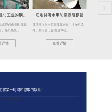
排污水用防腐螺旋钢管
埋地给水用防腐螺旋钢管
埋
污水用防腐螺旋钢管：环保新选
埋地给水用防腐螺旋钢管，作为一种高效
在繁
更可靠 在当今社...
且耐用的管道材料，近年来在各...
日常生
查看详情
查看详情
们将第一时间和您取的联系！
name="询盘记录"]