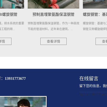
直埋聚氨酯保温钢管
螺旋钢管：基建与工业的钢铁动脉
埋地
氨酯保温钢管，作为一种高效
螺旋钢管：基建与工业的钢铁动脉 螺旋
埋地排
材料，近年来在建筑、...
钢管又称螺旋缝焊管，是以热轧...
择，耐用
查看详情
查看详情
在线留言
打：
13931773677
留下您的信息，我
[quform id="1" 