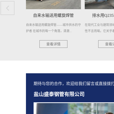
水输送用螺旋焊管
排水用Q235B螺旋钢管
预制
螺旋焊管——城市供水的守
在现代工业与建筑领域，排水系统的重要
预制直埋聚
每一个角落，清澈...
性不言而喻。它关乎着工程的顺...
节能的管道
查看详情
查看详情
期待与您的合作，欢迎给我们留言或直接拨
盐山盛泰钢管有限公司