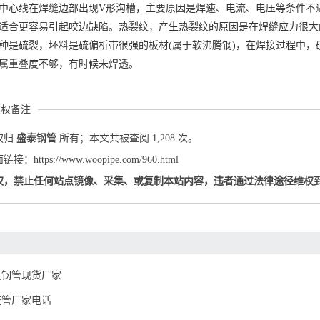
中心线在焊缝边部出现V形沟槽，主要原因是焊速、电流、电压等条件不
适合更容易引起咬边缺陷。热裂纹，产生热裂纹的原因是在焊缝应力很大
种是硫裂，坯料是硫偏析带很强的板材(属于软沸腾钢)，在焊接过程中
属重叠度不够，有时候未焊透。
版权备注
权归
盛泰钢管
所有；本文共被查阅 1,208 次。
：https://www.woopipe.com/960.html
权，禁止任何站点镜像、采集、或复制本站内容，违者通过法律途径维权
接钢管现货厂家
旋管厂家电话