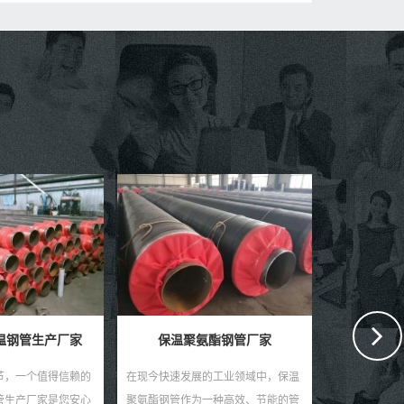
河北螺旋钢管厂家
在现代工业领域，河北螺旋钢管以其
大口径螺
独特的生产工艺和卓越的性能特点，
盾 在现
赢得了市场的广泛认可。作为一种重
大口径螺
要的建材，螺旋钢管在石油、天然
演着至关
查看更多
聚氨酯钢管厂家
气、化工、建筑、桥梁等诸...
能的金属管
发展的工业领域中，保温
作为一种高效、节能的管