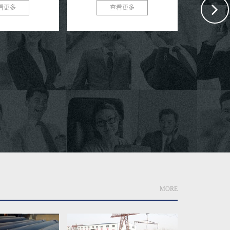
角色。作为一种高性
看更多
作打桩管用螺旋钢管
...
随着建筑行业的不断发展，打桩工程
螺旋钢管：基
成为了建筑项目中的重要环节。为了
旋钢管又称螺
满足打桩工程的需求，我们推出了高
钢卷为原料，
效、耐用、安全的作打桩管用螺旋钢
自动双丝双面
查看更多
管。 作打桩管用...
材，焊缝呈连续
MORE