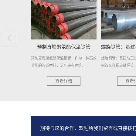
酯保温钢管
螺旋钢管：基建与工业的钢铁动脉
埋地排污水用
管，作为一种高效
螺旋钢管：基建与工业的钢铁动脉 螺旋
埋地排污水用防腐螺
建筑、...
钢管又称螺旋缝焊管，是以热轧...
择，耐用更可靠 在当今
情
查看详情
查看
期待与您的合作，欢迎给我们留言或直接拨