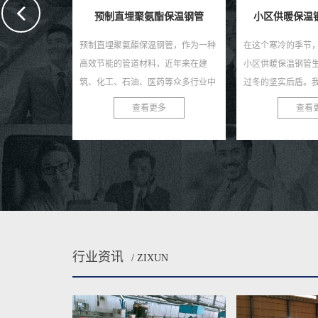
保温钢管
小区供暖保温钢管生产厂家
保温聚氨酯
钢管，作为一种
在这个寒冷的季节，一个值得信赖的
在现今快速发展的
，近年来在建
小区供暖保温钢管生产厂家是您安心
聚氨酯钢管作为一
药等众多行业中
过冬的坚实后盾。我们，作为行业内
道材料，正受到越
种钢管不仅具有
的佼佼者，致力于为您提供高质量、
睐。作为专业的保
多
查看更多
查看
优...
高性能的供暖保温钢管，...
家，我们致力于为客户
行业资讯
/ ZIXUN