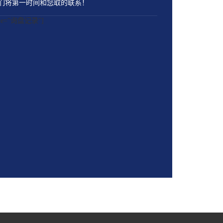
们将第一时间和您取的联系！
name="询盘记录"]