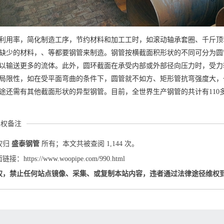
利用率，简化制造工序，节约材料和加工工时，如滚动轴承套圈、千斤顶
缺少的材料，、等都要钢管来制造。钢管按横截面积形状的不同可分为圆
以输送更多的流体。此外，圆环截面在承受内部或外部径向压力时，受力
局限性，如在受平面弯曲的条件下，圆管就不如方、矩形管抗弯强度大，
途还需有其他截面形状的异型钢管。目前，全世界生产钢管的共计有110多个
版权备注
权归
盛泰钢管
所有；本文共被查阅 1,144 次。
：https://www.woopipe.com/990.html
权，禁止任何站点镜像、采集、或复制本站内容，违者通过法律途径维权