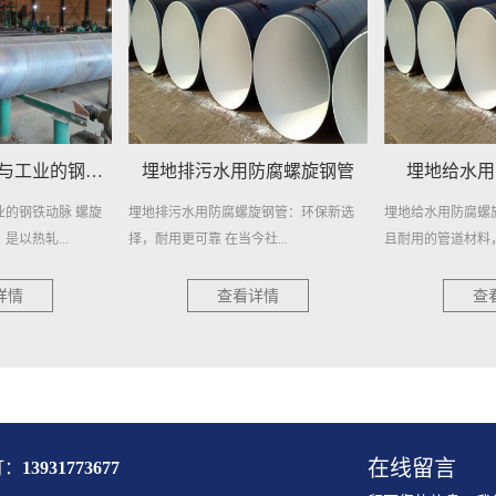
防腐螺旋钢管
埋地给水用防腐螺旋钢管
埋地自来水
旋钢管：环保新选
埋地给水用防腐螺旋钢管，作为一种高效
在繁忙的城市生活
社...
且耐用的管道材料，近年来在各...
日常生活的重要元素
详情
查看详情
查
在线留言
打：
13931773677