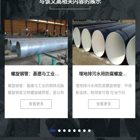
与该文高相关内容的展示
螺旋钢管：基建与工业的钢铁动脉
埋地排污水用防腐螺旋钢管
埋地给水用
基建与工业的钢铁动脉
埋地排污水用防腐螺旋钢管：环保
埋地给水用防腐
称螺旋缝焊管，是以热
新选择，耐用更可靠 在当今社
种高效且耐用的
原料，经常温螺旋辊压
会，环保与可持续发展已成为全球
在各类给水工程
查看更多
查看更多
查
双丝双面埋弧焊制成的
共识。在污水处理与排放领域，选
用。这种钢管以
缝呈连续螺旋状，...
择一款高效、耐用的管材至关...
构、优良的防腐
性...