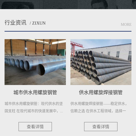
行业资讯
/ ZIXUN
MORE
城市供水用螺旋钢管
供水用螺旋焊接钢管
城市供水用螺旋钢管：现代供水的坚
供水用螺旋焊接钢管——稳定供水，
固支柱 在现代城市的快速发展中，...
信赖之选 在供水工程领域，选择一
种...
澈.
查看详情
查看详情