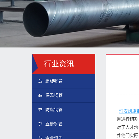
行业资讯
螺旋钢管
保温钢管
防腐钢管
淮安螺旋
道进行切割
直缝钢管
对于人才培
养他们实际
企业资质