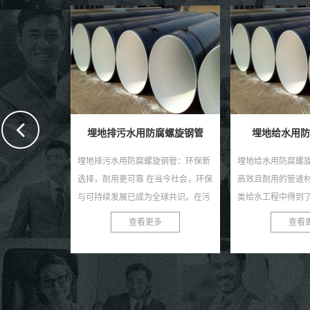
腐螺旋钢管
埋地给水用防腐螺旋钢管
埋地自来水输
旋钢管：环保新
埋地给水用防腐螺旋钢管，作为一种
在繁忙的城市生活
当今社会，环保
高效且耐用的管道材料，近年来在各
我们日常生活的重
全球共识。在污
类给水工程中得到了广泛的应用。这
少有人注意到，正
选择一款高效、
种钢管以其独特的螺旋结构、优良的
的防腐钢管，默默
多
查看更多
查看
防腐性能及出色的耐用性...
源的重任。今天，就让