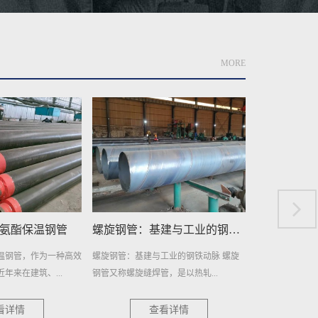
MORE
螺旋钢管：基建与工业的钢铁动脉
埋地排污水用防腐螺旋钢管
埋地给水
工业的钢铁动脉 螺旋
埋地排污水用防腐螺旋钢管：环保新选
埋地给水用防腐
，是以热轧...
择，耐用更可靠 在当今社...
且耐用的管道材料
看详情
查看详情