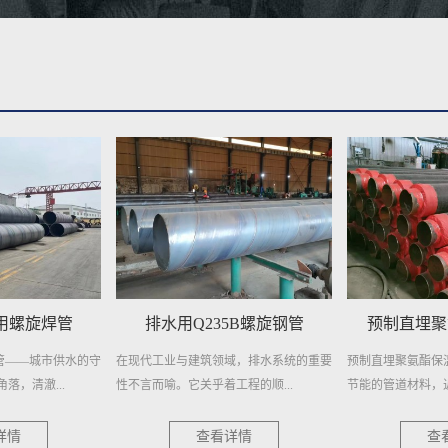
5B螺旋钢管
预制直埋聚氨酯保温钢管
域，排水系统的重要
预制直埋聚氨酯保温钢管，作为一种高效
螺旋钢管：基建与
程的顺...
节能的管道材料，近年来在建筑、...
钢管又称螺旋缝焊管
详情
查看详情
查