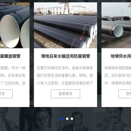
送用防腐钢管
地埋供水用防腐螺旋钢管
城市供水
中，自来水是维系
地埋供水用防腐螺旋钢管——高效稳
城市供水用螺旋
要元素。然而，很
定，持久耐用 在现代城市供水系统
固支柱 在现代
是那些深埋在地下
中，地埋供水用防腐螺旋钢管以其卓
水系统的稳定与
承担着输送清洁水
越的性能和稳定的品质，赢得了广大
钢管，作为一种
更多
查看更多
查
我...
用户的青睐。这种管道不...
逐渐成为城市供水系