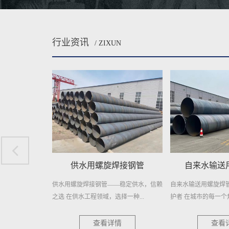
行业资讯
/ ZIXUN
焊接钢管
自来水输送用螺旋焊管
排水用Q23
—稳定供水，信赖
自来水输送用螺旋焊管——城市供水的守
在现代工业与建筑领
择一种...
护者 在城市的每一个角落，清澈...
性不言而喻。它关乎着工
情
查看详情
查看