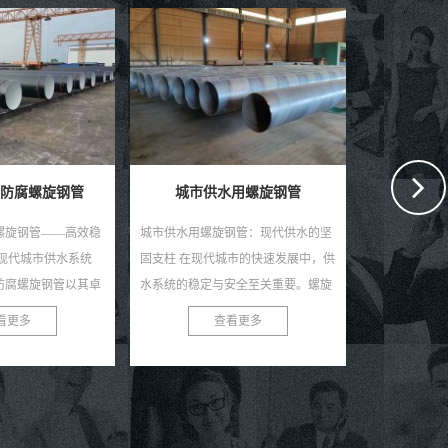
用螺旋钢管
供水用螺旋焊接钢管
自来水
钢管：现代供水的坚
供水用螺旋焊接钢管——稳定供水，
自来水输送用
城市的快速发展中，供
信赖之选 在供水工程领域，选择一种
的守护者 在
安全至关重要。螺旋
稳定、耐用且高效的管材至关重要。
的自来水源源
优质的管道材料，正
供水用螺旋焊接钢管，以其独特的优
这背后离不开
看更多
查看更多
...
势，成为现代供水系统...
——自来水输送