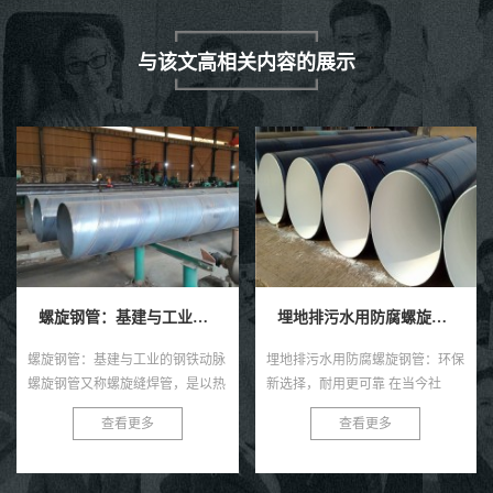
与该文高相关内容的展示
埋地排污水用防腐螺旋钢管
埋地给水用防腐螺旋钢管
埋地排污水用防腐螺旋钢管：环保
埋地给水用防腐螺旋钢管，作为一
新选择，耐用更可靠 在当今社
种高效且耐用的管道材料，近年来
会，环保与可持续发展已成为全球
在各类给水工程中得到了广泛的应
查看更多
查看更多
共识。在污水处理与排放领域，选
用。这种钢管以其独特的螺旋结
择一款高效、耐用的管材至关...
构、优良的防腐性能及出色的耐用
性...