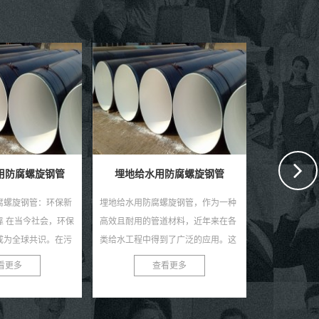
防腐螺旋钢管
埋地自来水输送用防腐钢管
地埋供水
螺旋钢管，作为一种
在繁忙的城市生活中，自来水是维系
地埋供水用防
道材料，近年来在各
我们日常生活的重要元素。然而，很
定，持久耐用
到了广泛的应用。这
少有人注意到，正是那些深埋在地下
中，地埋供水
的螺旋结构、优良的
的防腐钢管，默默承担着输送清洁水
越的性能和稳
看更多
查看更多
用性...
源的重任。今天，就让我...
用户的青睐。这