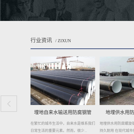
行业资讯
/ ZIXUN
用防腐钢管
地埋供水用防腐螺旋钢管
城市供水
自来水是维系我们
地埋供水用防腐螺旋钢管——高效稳定，
城市供水用螺旋钢管
，很少...
持久耐用 在现代城市供水系统中...
柱 在现代城市的快速发