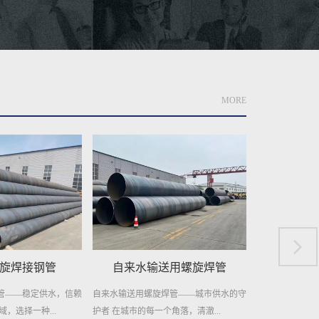
MORE
送用螺旋焊管
排水用Q235B螺旋钢管
预制直埋
焊管——城市供水的守
在现代工业与建筑领域，排水系统的重要
预制直埋聚氨酯
角落，清澈...
性不言而喻。它关乎着工程的顺...
节能的管道材料，