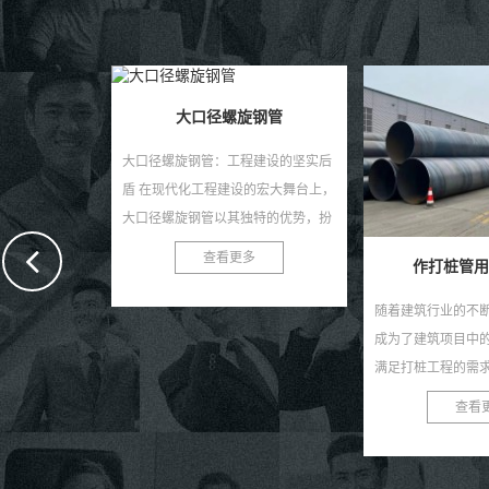
钢管
程建设的坚实后
的宏大舞台上，
独特的优势，扮
。作为一种高性
多
作打桩管用螺旋钢管
随着建筑行业的不断发展，打桩工程
螺旋钢管：基建与工
成为了建筑项目中的重要环节。为了
旋钢管又称螺旋缝
满足打桩工程的需求，我们推出了高
钢卷为原料，经常
效、耐用、安全的作打桩管用螺旋钢
自动双丝双面埋弧
查看更多
查看
管。 作打桩管用...
材，焊缝呈连续螺旋状