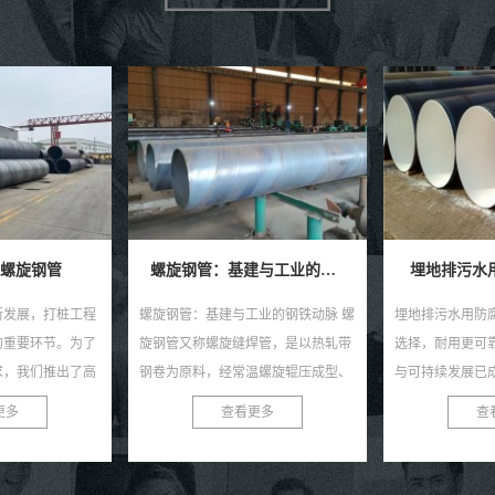
螺旋钢管：基建与工业的钢铁动脉
埋地排污水用防腐螺旋钢管
埋地给水用
业的钢铁动脉 螺
埋地排污水用防腐螺旋钢管：环保新
埋地给水用防腐
焊管，是以热轧带
选择，耐用更可靠 在当今社会，环保
高效且耐用的管
温螺旋辊压成型、
与可持续发展已成为全球共识。在污
类给水工程中得
焊制成的长条管
水处理与排放领域，选择一款高效、
种钢管以其独特
更多
查看更多
查
，...
耐用的管材至关...
防腐性能及出色的耐