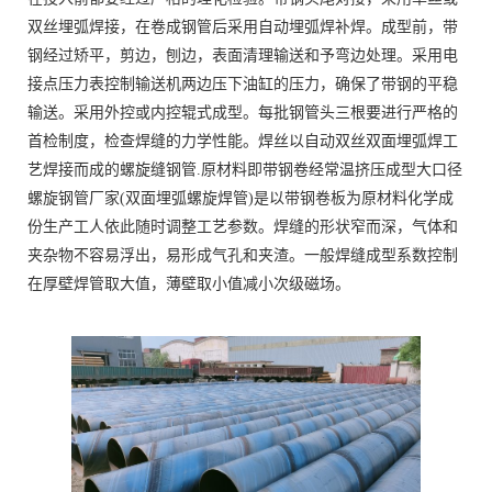
双丝埋弧焊接，在卷成钢管后采用自动埋弧焊补焊。成型前，带
钢经过矫平，剪边，刨边，表面清理输送和予弯边处理。采用电
接点压力表控制输送机两边压下油缸的压力，确保了带钢的平稳
输送。采用外控或内控辊式成型。每批钢管头三根要进行严格的
首检制度，检查焊缝的力学性能。焊丝以自动双丝双面埋弧焊工
艺焊接而成的螺旋缝钢管.原材料即带钢卷经常温挤压成型大口径
螺旋钢管厂家(双面埋弧螺旋焊管)是以带钢卷板为原材料化学成
份生产工人依此随时调整工艺参数。焊缝的形状窄而深，气体和
夹杂物不容易浮出，易形成气孔和夹渣。一般焊缝成型系数控制
在厚壁焊管取大值，薄壁取小值减小次级磁场。