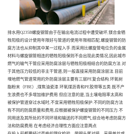
排水用Q235B螺旋钢管由于在输出电流过程中遭受破坏,镁合金牺
牲阳极的设计使用年限好与管道的使用年限相匹配,螺旋钢管的防
腐方法也从抑制其中某一过程入手.而采用比螺旋管电位负的金属
材料与螺旋钢管相连的牺牲阳极保则不会出现此类情况,因此城市
燃气的输气干管应采用防腐涂层与牺牲阳极相结合的防腐方法.对
于其他压力较低的非主干管道,则一般直接采用防腐涂层法.目前
埋地燃气管道常用的外防腐涂层主要有三层PE复合结构.环氧树
脂粉末（FBE）,煤焦油瓷漆.环氧煤沥青和PE胶带等五类.既不产
生浪费也不多增加维护费用.但应注意的是,当土壤电阻率太高和
被保护管道穿过水域时,不宜采用牺牲阳极保护.不同的防腐方法
有不同的防腐质量和费用,应根据被保护螺旋钢管的不同压力.不
同用途及其所处的不同环境和输送的不同燃气,综合地考虑防腐方
法和防腐费用.在考虑经济合理性方面应注意两点
在投入前都要经过严格的理化检验。带钢头尾对接，采用单丝或