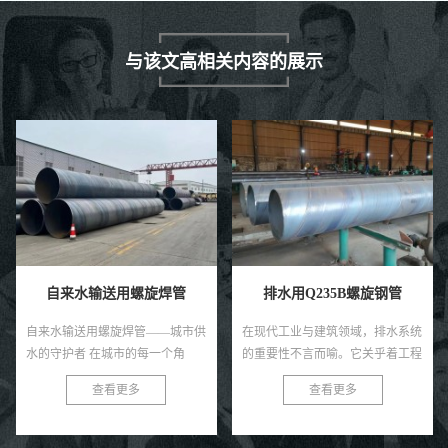
与该文高相关内容的展示
自来水输送用螺旋焊管
排水用Q235B螺旋钢管
自来水输送用螺旋焊管——城市供
在现代工业与建筑领域，排水系统
水的守护者 在城市的每一个角
的重要性不言而喻。它关乎着工程
落，清澈的自来水源源不断地流向
的顺畅运行，也直接影响着环境的
查看更多
查看更多
千家万户，这背后离不开一个默默
质量与安全。在众多排水管材中，
付出的守护者——自来水输送用螺
Q235B螺旋钢管以其独特的优
旋焊...
势，...