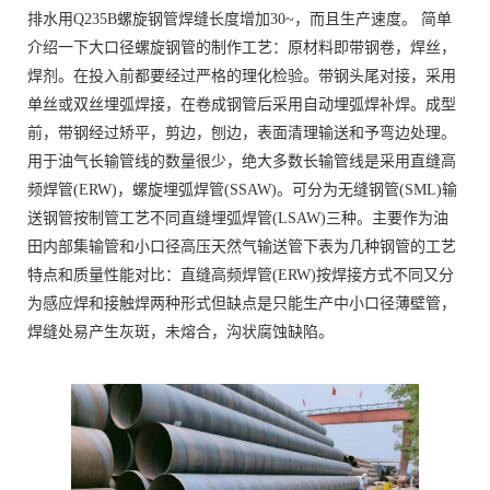
排水用Q235B螺旋钢管焊缝长度增加30~，而且生产速度。 简单
介绍一下大口径螺旋钢管的制作工艺：原材料即带钢卷，焊丝，
焊剂。在投入前都要经过严格的理化检验。带钢头尾对接，采用
单丝或双丝埋弧焊接，在卷成钢管后采用自动埋弧焊补焊。成型
前，带钢经过矫平，剪边，刨边，表面清理输送和予弯边处理。
用于油气长输管线的数量很少，绝大多数长输管线是采用直缝高
频焊管(ERW)，螺旋埋弧焊管(SSAW)。可分为无缝钢管(SML)输
送钢管按制管工艺不同直缝埋弧焊管(LSAW)三种。主要作为油
田内部集输管和小口径高压天然气输送管下表为几种钢管的工艺
特点和质量性能对比：直缝高频焊管(ERW)按焊接方式不同又分
为感应焊和接触焊两种形式但缺点是只能生产中小口径薄壁管，
焊缝处易产生灰斑，未熔合，沟状腐蚀缺陷。