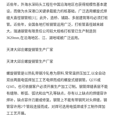
近些年，外海水深码头工程在中国沿海地区也获得规模性基本建
设，而做为水深港口关键承载能力的桩基础，广泛选用螺旋式焊
缝大直徑钢管桩[1]；此外，造桥、铺路、多层建筑等均必须打桩
管。近些年，全国各地打桩钢管运用广泛，打桩管直徑越来越
大，瑞通钢管有限责任公司较大规格打桩管已生产制造到
3620mm,在沿海地区、江、湖地域被广泛运用。
天津大邱庄螺旋钢管生产厂家
天津大邱庄螺旋钢管生产厂家
螺旋钢管是以热轧带钢冷轧卷为原料,常常温挤压加工,以全自动
双丝两面电弧焊加工工艺电焊而成的螺旋式缝钢管。Q235或
Q345，也可依据客户必须开展生产加工订制。钢管焊缝表层不能
有缝隙、断弧、弧坑和出气孔等缺点，存有以上缺点的焊缝容许
焊补，缺点容许刃磨或修复。钢管上不能有带钢死对头焊缝，钢
管容许用2个管段连接而成，对焊可选用电弧焊或手工制作焊加
工工艺开展。