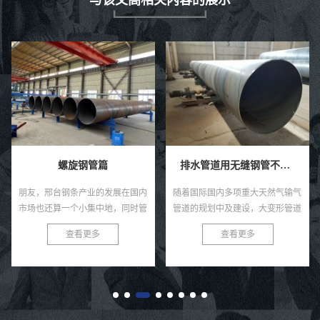
螺旋钢管篇
排水管道用无缝钢管不应该选用优质哪种材质
朋友，邢台钢条产业的发展在国内
随着国际国内多项重大天然气输气
市场也还算一个小集中地，同时管
管道的规划中及建设，大变形管道
道连接武器装备整体行业也是保定
线路钢、超高强度级别分类热煨弯
查看更多
查看更多
的经济支柱性核心产业之一。因为
管和厚规格大小高温管材等附加值
众多廊坊钢柱波纹管企业的贡
产品，逐步显现出良好的市场的
献，...
竞...