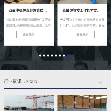
双面电弧焊直缝焊管质量检测
直缝焊管按工作的方式如何不同分类？
双面焊条电弧焊直缝焊管厂家要求
大家因为不太明白直缝钢管到底是
前应对其机械性能验证试验，压碎
什么样，其实很好理解方式，看完
相关试验和扩口相关试验，且需要
一篇文章你就懂啦。 无缝钢管按
查看更多
查看更多
符合标准提出的要求，双面手工电
照工作方法能够可分五种方式，即
弧焊直缝焊管的质量检验几种方
改变位置式、半加装、移动式。...
法...
行业资讯
/ ZIXUN
MORE