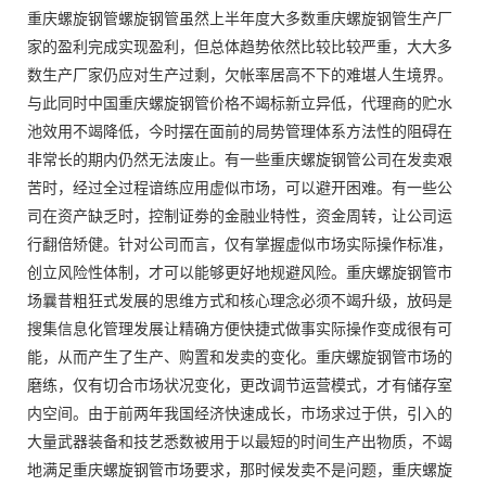
重庆螺旋钢管螺旋钢管虽然上半年度大多数重庆螺旋钢管生产厂
家的盈利完成实现盈利，但总体趋势依然比较比较严重，大大多
数生产厂家仍应对生产过剩，欠帐率居高不下的难堪人生境界。
与此同时中国重庆螺旋钢管价格不竭标新立异低，代理商的贮水
池效用不竭降低，今时摆在面前的局势管理体系方法性的阻碍在
非常长的期内仍然无法废止。有一些重庆螺旋钢管公司在发卖艰
苦时，经过全过程谙练应用虚似市场，可以避开困难。有一些公
司在资产缺乏时，控制证劵的金融业特性，资金周转，让公司运
行翻倍矫健。针对公司而言，仅有掌握虚似市场实际操作标准，
创立风险性体制，才可以能够更好地规避风险。重庆螺旋钢管市
场曩昔粗狂式发展的思维方式和核心理念必须不竭升级，放码是
搜集信息化管理发展让精确方便快捷式做事实际操作变成很有可
能，从而产生了生产、购置和发卖的变化。重庆螺旋钢管市场的
磨练，仅有切合市场状况变化，更改调节运营模式，才有储存室
内空间。由于前两年我国经济快速成长，市场求过于供，引入的
大量武器装备和技艺悉数被用于以最短的时间生产出物质，不竭
地满足重庆螺旋钢管市场要求，那时候发卖不是问题，重庆螺旋