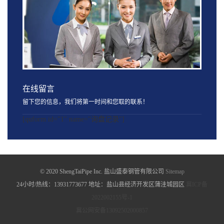
在线留言
留下您的信息，我们将第一时间和您取的联系！
[quform id="1" name="询盘记录"]
© 2020 ShengTaiPipe Inc. 盐山盛泰钢管有限公司
Sitemap
24小时/热线：13931773677 地址：盐山县经济开发区蒲洼城园区
冀ICP备
2022002155号-1
冀公网安备13092502000857