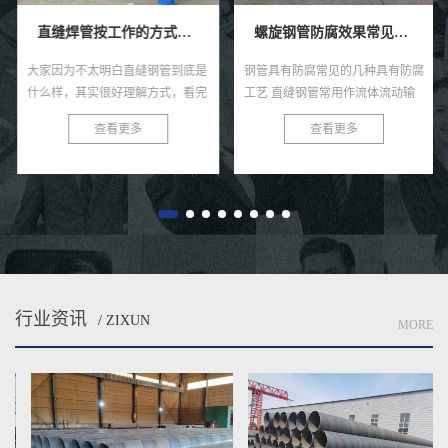
直缝焊管按工作的方式如何不同分类？
螺旋钢管防腐效果常见的四种具有防腐工艺技术。
大家因为不太明白直缝钢管到底是
钢管具有防腐常见的几种具有防腐
什么样，其实很好理解方式，看完
工艺 直缝钢管常用作流体流动输
一篇文章你就懂啦。 无缝钢管按
送和其他气体高质量人才，管道系
查看更多
查看更多
照工作方法能够可分五种方式，即
统经常需要更多埋地、水下或者权
改变位置式、半加装、移动式。...
力施工，钢管易生锈的各种特性...
行业资讯
/ ZIXUN
MORE