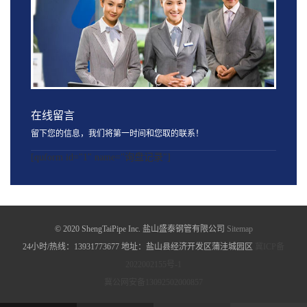
在线留言
留下您的信息，我们将第一时间和您取的联系！
[quform id="1" name="询盘记录"]
© 2020 ShengTaiPipe Inc. 盐山盛泰钢管有限公司
Sitemap
24小时/热线：13931773677 地址：盐山县经济开发区蒲洼城园区
冀ICP备
2022002155号-1
冀公网安备13092502000857