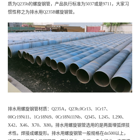
质为Q235b的螺旋钢管，产品执行标准为5037或是9711，大家习
惯性称之为排水用Q235B螺旋钢管。
排水用螺旋钢管材质：Q235A，Q23b,0Cr13、1Cr17、
00Cr19Ni11、1Cr18Ni9、0Cr18Ni11Nb、Q345、L245、L290、
X42、X46、X70、X80。排水用螺旋钢管选用的是两面埋弧焊技
术性。焊接成螺旋形。排水用螺旋钢管一般规格在dn500以上，