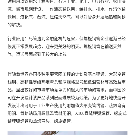
适用用以饮用水工程项目、石油工业、化工、电力行业、农田灌
溉、城市规划建设， 作液态输送用：给排水、排水。作汽体输
送用：液化气、蒸汽、压缩天然气。可以对管身开展隔热和防锈
的解决。
行业应用：尽管遭到金融危机的危害，但螺旋钢管企业逐渐已经
恢复正常发展趋势，迎来更美好的明天。螺旋钢管在输送天然
气，运送层面起到了较大的功效。
伴随着世界各国多种重要管网工程的计划及基本建设，大形变管
线钢、高韧性等级热煨弯头和厚规格型号超低温管材等高效益商
品，显出较好的市場市场竞争力和很大的市场的需求，而中国公
司在开发设计该产品系列层面进展较为迟缓。为了更好地快速开
发设计出可用于工业生产使用的附加值大形变管线钢、热煨弯有
用钢、管路站场用超低温管材用钢，X100直缝埋弧焊管、螺旋式
缝埋弧焊管和热煨弯头，螺旋钢管。