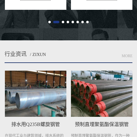
单位，通过量吱吱嘎嘎压，用钢
众多廊坊钢柱波纹管企业的贡
逐...
献，...
行业资讯
/ ZIXUN
MORE
钢管
预制直埋聚氨酯保温钢管
螺旋钢管
系统的
预制直埋聚氨酯保温钢管，作为一种
螺旋钢管：基建与工业的钢铁动脉