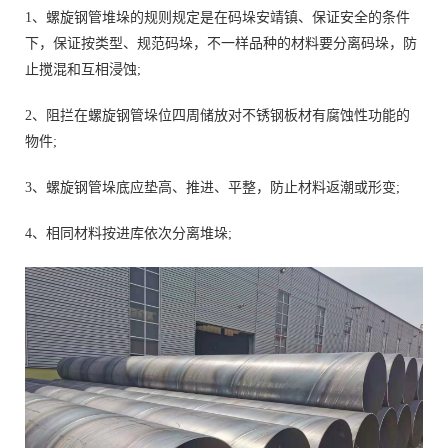
1、螺旋钢管堆垛的规则规定是在码垛安靖镇、保证安全的条件
下，保证按类型、规范码垛，不一样品种的材料要分离码垛，防
止搅混和互相浸蚀;
2、阻拦在螺旋钢管垛位四周储放对不锈钢板材有腐蚀性功能的
物件;
3、螺旋钢管垛底应垫高、推进、平整，防止材料返潮或形变;
4、相同材料按进库依次分离堆垛;