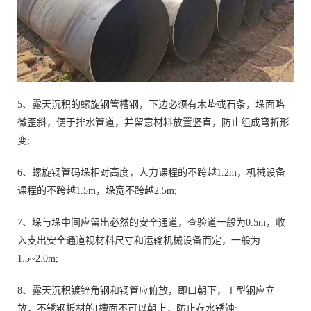
5、露天沉积的螺旋钢管槽钢，下边必须有木垫或石条，垛面略
微歪斜，便于排水管道，并留意材料放置竖直，防止组成弯折形
变;
6、螺旋钢管码垛相对高度，人力课程的不跨越1.2m，机械设备
课程的不跨越1.5m，垛宽不跨越2.5m;
7、垛与垛中间应留出必然的安全通道，查验道一般为0.5m，收
入支出安全通道视材料尺寸和运输机械设备而定，一般为
1.5~2.0m;
8、露天沉积镀锌角钢和钢管应俯放，即口朝下，工型钢应立
放，不锈钢板材的I槽面不可以朝上，防止存水锈蚀;