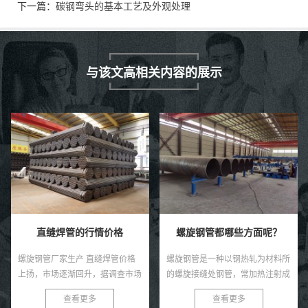
下一篇：
碳钢弯头的基本工艺及外观处理
与该文高相关内容的展示
螺旋钢管都哪些方面呢？
螺旋钢管篇
螺旋钢管是一种以钢热轧为材料所
朋友，邢台钢条产业的发展在国内
的螺旋接缝处钢管，常加热注射成
市场也还算一个小集中地，同时管
型，采用两线双面埋弧焊接技术点
道连接武器装备整体行业也是保定
查看更多
查看更多
焊。直缝钢管将用钢吸进焊接管该
的经济支柱性核心产业之一。因为