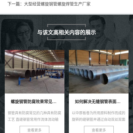
下一篇：
大型经营螺旋钢管螺旋焊管生产厂家
与该文高相关内容的展示
螺旋钢管防腐效果常见的四种具有防腐工艺技术。
如何解决无缝钢管表面感觉的褐色锈点？
钢管具有防腐常见的几种具有防腐
以中厚板卷为所用原料制作而成的
工艺 直缝钢管常用作流体流动输
旋转的缝钢管并通过自动双丝双面
送和其他气体高质量人才，管道系
焊条电弧焊压制成型而成的就是螺
查看更多
查看更多
统经常需要更多埋地、水下或者权
旋焊管啦，直缝焊管将热轧扔进点