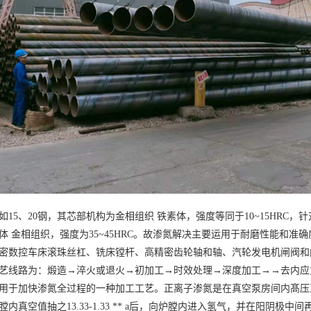
如15、20钢，其芯部机构为金相组织 铁素体，强度等同于10~15HRC，针
体 金相组织，强度为35~45HRC。故渗氮解决主要运用于耐磨性能和
密数控车床滚珠丝杠、铣床镗杆、高精密齿轮轴和轴、汽轮发电机闸阀和
艺线路为：煅造→淬火或退火→初加工→时效处理→深度加工→→去内应
用于加快渗氮全过程的一种加工工艺。正离子渗氮是在真空泵房间内髙压
内真空值抽之13.33-1.33 ** a后，向炉膛内进入氢气，并在阳阴极中