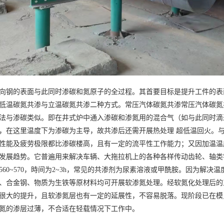
向钢的表面与此同时渗碳和氮原子的全过程。其首要目标是提升工件的表
低温碳氮共渗与立温碳氮共渗二种方式。常压汽体碳氮共渗常压汽体碳氮
法与渗碳类似。即在井式炉中通入渗碳和渗氮用的混合气（如与此同时滴进汽
，在这里温度下为渗碳为主导，故共渗后还需开展热处理 超低温回火。
性能及疲劳极限都比渗碳楼高，且有一定的流平性工作能力；又因加温温
发展趋势。它普遍用来解决车辆、大拖拉机上的各种各样传动齿轮、轴类
560~570，時间为2~3h，常见的共渗剂为尿素溶液或甲酰胺。因为解
、合金钢、物质为生铁等原材料均可开展软渗氮处理。经软氮化处理后的
很大的提升，且软渗氮层也有一定的延展性，不容易脱落。现阶段已在模
氮的渗层过薄，不合适在轻载情况下工作中。