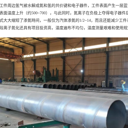
工件周边氢气被水解成氮和氢的共价键和电子器件，工件表面产生一层蓝
表面温度上升（约500~700），与此同时，氮离子在负极上夺得电子器
式大大缩短了渗氮時间，一般仅为汽体渗氮的1/2~14，而且还能减少工
段离子氮化还具有项目投资高，温度遍布不均匀，温度测量艰难和使用规