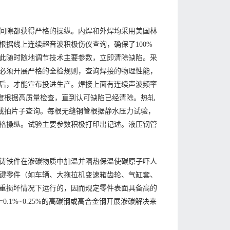
间隙都获得严格的操纵。内焊和外焊均采用美国林
据线上连续超音波积极伤仪查询，确保了100%
此随时随地调节技术主要参数，立即清除缺陷。采
必须开展严格的全检规则，查询焊接的物理性能，
后，才能宣布投进生产。焊接上面有连续声波频率
度根据高质量检查，直到认可缺陷已经清除。热轧
或拍片子查询。每根无缝钢管根据静水压力试验，
格操纵。试验主要参数积极打印出记述。液压钢管
铸铁件在渗碳物质中加温并隔热保温使碳原子吓人
键零件（如车辆、大拖拉机变速箱齿轮、气缸套、
重损坏情况下运行的，因而规定零件表面具备高的
1%~0.25%的高碳钢或高合金钢开展渗碳解决来