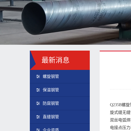
最新消息
螺旋钢管
保温钢管
防腐钢管
Q235B
旋式缝无缝
直缝钢管
双丝电弧焊
电接点压力
企业资质