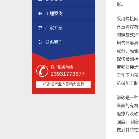
形。
工程案例
采用焊接间
肯直流焊机
厂家介绍
的螺旋式焊
联系我们
用气体等离
成分，融合
探伤检测标
带钢对接焊
客户服务热线
13931773677
工作压力采
机械加工制
打造成行业内影响力品牌
渗碳是一种
表面的有机
磨擦片及轴
强度、耐磨
做到其特性