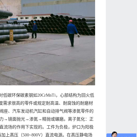
对低碳环保碳素钢如20CrMnTi，心部结构为回火低
准确度需求很高的零件或规定耐高温、耐腐蚀的耐磨材
阀座、汽车发动机汽缸和自动排气阀等渗氮零件的
力→镜面抛光→渗氮→精抛或碾磨。离子氮化：正
直流场的作用下实现的。工件为负极，炉口为阳极
间再加上髙压（500~800V）直流电源。在髙压静电场