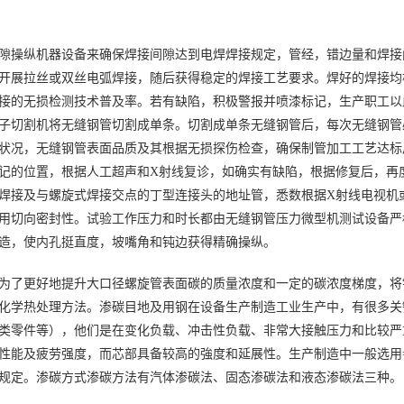
隙操纵机器设备来确保焊接间隙达到电焊焊接规定，管经，错边量和焊接
开展拉丝或双丝电弧焊接，随后获得稳定的焊接工艺要求。焊好的焊接均根
接的无损检测技术普及率。若有缺陷，积极警报并喷漆标记，生产职工以
子切割机将无缝钢管切割成单条。切割成单条无缝钢管后，每次无缝钢管
状况，无缝钢管表面品质及其根据无损探伤检查，确保制管加工工艺达标
记的位置，根据人工超声和X射线复诊，如确实有缺陷，根据修复后，再
焊接及与螺旋式焊接交点的丁型连接头的地址管，悉数根据X射线电视机
用切向密封性。试验工作压力和时长都由无缝钢管压力微型机测试设备严
造，使内孔挺直度，坡嘴角和钝边获得精确操纵。
为了更好地提升大口径螺旋管表面碳的质量浓度和一定的碳浓度梯度，将
化学热处理方法。渗碳目地及用钢在设备生产制造工业生产中，有很多关
类零件等），他们是在变化负载、冲击性负载、非常大接触压力和比较严
性能及疲劳强度，而芯部具备较高的強度和延展性。生产制造中一般选用=0.
规定。渗碳方式渗碳方法有汽体渗碳法、固态渗碳法和液态渗碳法三种。