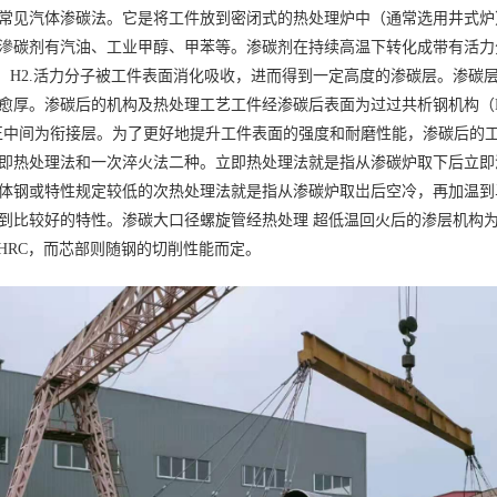
常见汽体渗碳法。它是将工件放到密闭式的热处理炉中（通常选用井式炉），
滲碳剂有汽油、工业甲醇、甲苯等。渗碳剂在持续高温下转化成带有活力分子
C】 H2.活力分子被工件表面消化吸收，进而得到一定高度的渗碳层。渗
愈厚。渗碳后的机构及热处理工艺工件经渗碳后表面为过过共析钢机构（P 
，正中间为衔接层。为了更好地提升工件表面的强度和耐磨性能，渗碳后的
即热处理法和一次淬火法二种。立即热处理法就是指从渗碳炉取下后立即
体钢或特性规定较低的次热处理法就是指从渗碳炉取岀后空冷，再加温到
到比较好的特性。渗碳大口径螺旋管经热处理 超低温回火后的渗层机构为
** HRC，而芯部则随钢的切削性能而定。