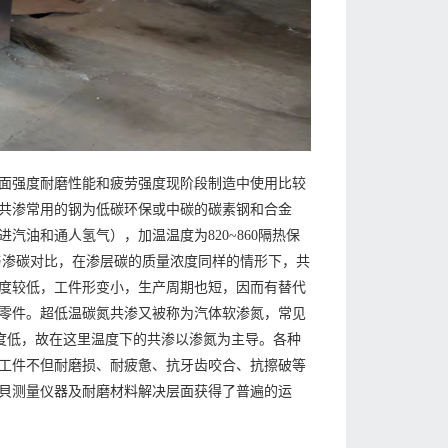
面强度耐磨性能和疲劳强度现阶段制造中使用比较
共渗常用的钢为低碳环保或中碳的碳素钢和合金
油和通人氢气），加温温度为820~860隔热保
与渗碳对比，在渗层碳的质量浓度同样的情形下，共
度较低，工件形变小，生产周期也短，因而有替代
零件。超低温碳氮共渗又被称为汽体软渗氮，常见
决温度低，故在这里温度下的共渗以渗氮为主导。各种
工件不但耐磨损、耐疲惫、抗牙齿咬合、抗擦破等
貝测量仪器及耐磨材料解决层面获得了普遍的运