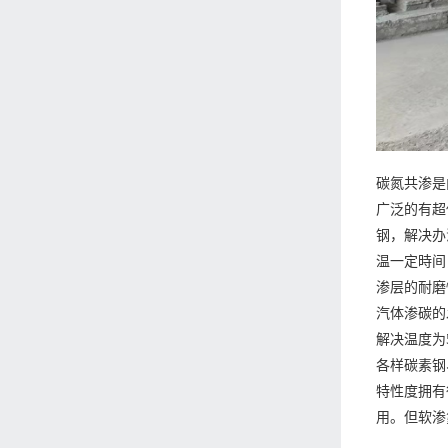
碳氮共渗是
广泛的有超
钢，解决办
温一定時间
渗层的耐磨
汽体渗碳的
解决温度为
各样碳素钢
特性度拥有
用。但软渗