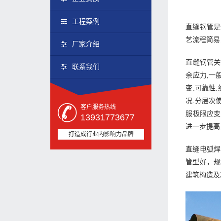
工程案例
直缝钢管是
艺流程简易
厂家介绍
直缝钢管关
联系我们
余应力,一
变,可靠性
况.分层次
客户服务热线
服极限应变
13931773677
进一步提高
打造成行业内影响力品牌
直缝电弧焊
管型好，规
建筑构造及