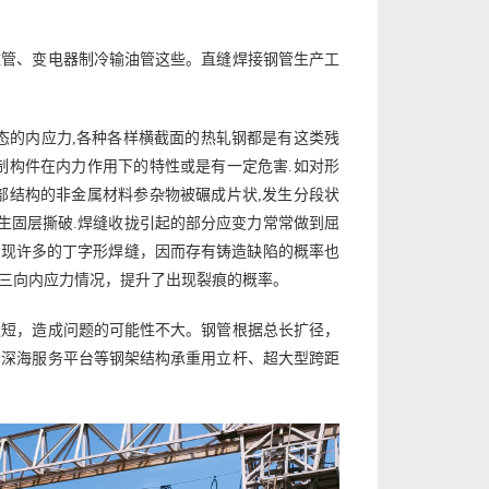
壁管、变电器制冷输油管这些。直缝焊接钢管生产工
态的内应力,各种各样横截面的热轧钢都是有这类残
预制构件在内力作用下的特性或是有一定危害.如对形
内部结构的非金属材料参杂物被碾成片状,发生分段状
生固层撕破.焊缝收拢引起的部分应变力常常做到屈
出现许多的丁字形焊缝，因而存有铸造缺陷的概率也
三向内应力情况，提升了出现裂痕的概率。
缝短，造成问题的可能性不大。钢管根据总长扩径，
、深海服务平台等钢架结构承重用立杆、超大型跨距