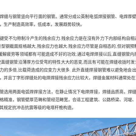
焊缝与钢管竖向平行面的钢管。通常分成公英制电弧焊接钢管、电焊厚
，生产制造高效率，低成本，发展趋势较快。
键受不匀称制冷产生的残余应力.残余应力是在沒有外力下内部结构自相
般型钢截面规格越大,残余应力也越大.残余应力尽管是自相态的,但对钢
,缓解疲劳等领域都有可能造成不好的功效;通过电焊焊接以后,直缝钢管
使直缝钢管沿薄厚方位受弯的特性大大的恶变,而且有可能在焊缝收拢时发
力的多倍,比载荷造成的应变力大很多. 此外直缝焊接钢管难以避免地会
，并且丁字形焊缝处的电焊焊接残余应力比较大，焊缝金属材料通常处在
管选用两面电弧焊焊接方法，在静止情况下电焊焊接，焊缝品质高，焊
格精准，钢管壁厚范畴和管经范畴宽，合适工程建筑、公路桥梁、河堤
其规定抗冲击抗震等级的电塔杆桅构造。