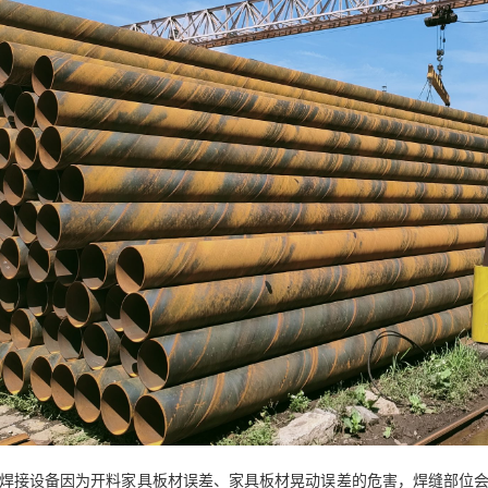
焊接设备因为开料家具板材误差、家具板材晃动误差的危害，焊缝部位