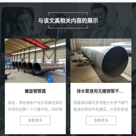
与该文高相关内容的展示
螺旋钢管篇
排水管道用无缝钢管不应该选用优质哪种材质
朋友，邢台钢条产业的发展在国内
随着国际国内多项重大天然气输气
市场也还算一个小集中地，同时管
管道的规划中及建设，大变形管道
道连接武器装备整体行业也是保定
线路钢、超高强度级别分类热煨弯
查看更多
查看更多
的经济支柱性核心产业之一。因为
管和厚规格大小高温管材等附加值
众多廊坊钢柱波纹管企业的贡
产品，逐步显现出良好的市场的