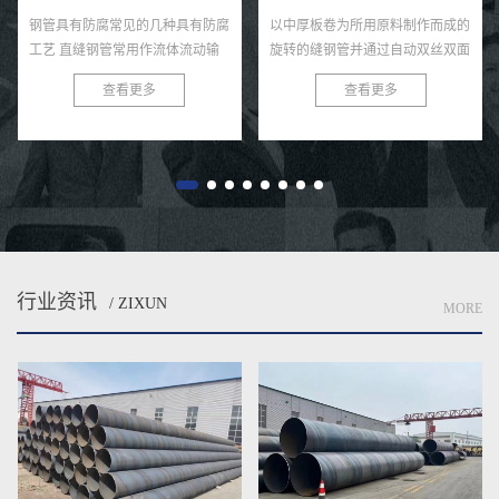
钢管具有防腐常见的几种具有防腐
以中厚板卷为所用原料制作而成的
工艺 直缝钢管常用作流体流动输
旋转的缝钢管并通过自动双丝双面
送和其他气体高质量人才，管道系
焊条电弧焊压制成型而成的就是螺
查看更多
查看更多
统经常需要更多埋地、水下或者权
旋焊管啦，直缝焊管将热轧扔进点
力施工，钢管易生锈的各种特性...
焊管汽轮机组。通过多个辊轧制
后...
行业资讯
/ ZIXUN
MORE