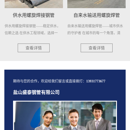
供水用螺旋焊接钢管
自来水输送用螺旋焊管
供水用螺旋焊接钢管——稳定供水，
自来水输送用螺旋焊管——城市供水
信赖之选 在供水工程领域，选择一
的守护者 在城市的每一个角落，清
种...
澈...
查看详情
查看详情
期待与您的合作，欢迎给我们留言或直接拨打：
13931773677
盐山盛泰钢管有限公司