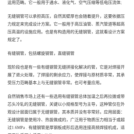
运用范畴。它一般用于通水、液化气、空气压缩等低电压流体;
无缝钢管可以承担高压，自然其壁厚也会随着提升，这要依据压
力规定来完成设计方案。它一般用于高压油管、蒸汽管道等超高
压高温的设施应用。也是有构造用的无缝钢管，这就看设计方案
规定了。
有缝钢管，包括螺旋钢管，直缝钢管
现阶段也是有一些有缝钢管无缝拼接化解决的管，它是对焊接开
展了退火处理，了焊接的剩余应力，使焊接与原材质非常，其承
受压力范畴基本上与无缝钢管非常。也可考量应用。
自然销售市场上还有一些选用有缝钢管总体加温之后再拉拨或带
芯头冷轧的无缝钢管，关键以小规格型号为主导，这种管仅在外
观设计层面归属于无缝钢管，其本质并没有非常好。应用层面：
无缝钢管是使用冷、热拔做成的，广泛用于物质压力相当于或超
过1.6MPa . 有缝钢管是厚钢板成形后选用连接高频焊接机成，适