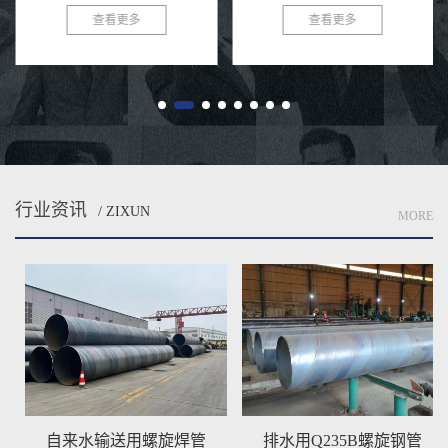
焊条电弧焊压制成型而成的就是螺
5月份直缝钢管项目全面启动早，
查看更多
查看更多
旋焊管啦，直缝焊管将热轧扔进点
项目项目多，为了新一代人工智能
焊管汽轮机组。通过多个辊轧制
规划国家225初步计划，国外客
后...
商...
行业资讯
/ ZIXUN
MORE
自来水输送用螺旋焊管
排水用Q235B螺旋钢管