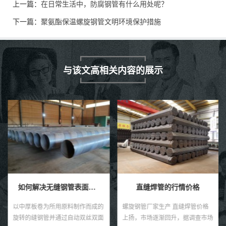
上一篇：
在日常生活中，防腐钢管有什么用处呢？
下一篇：
聚氨酯保温螺旋钢管文明环境保护措施
与该文高相关内容的展示
如何解决无缝钢管表面感觉的褐色锈点？
直缝焊管的行情价格
以中厚板卷为所用原料制作而成的
螺旋钢管厂家生产 直缝焊管价格
旋转的缝钢管并通过自动双丝双面
上扬，市场逐渐回升，据调查市场