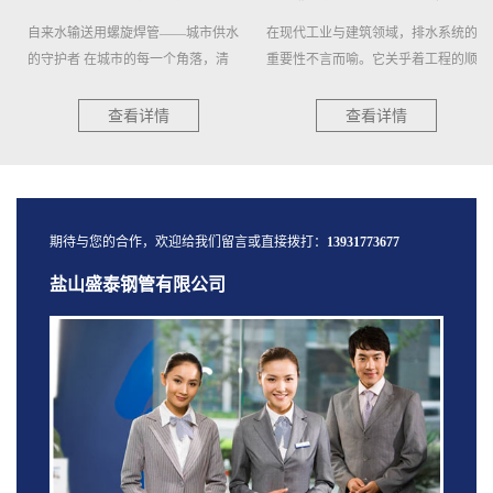
自来水输送用螺旋焊管——城市供水
在现代工业与建筑领域，排水系统的
的守护者 在城市的每一个角落，清
重要性不言而喻。它关乎着工程的顺...
澈...
查看详情
查看详情
期待与您的合作，欢迎给我们留言或直接拨打：
13931773677
盐山盛泰钢管有限公司