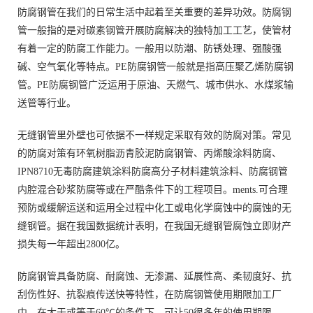
防腐钢管在我们的日常生活中起着至关重要的差异功效。防腐钢
管一般指的是对碳素钢管开展防腐解决的独特加工工艺，使管材
有着一定的防腐工作能力。一般用以防潮、防锈处理、强酸强
碱、空气氧化等特点。PE防腐钢管一般就是指高压聚乙烯防腐钢
管。PE防腐钢管广泛运用于原油、天燃气、城市供水、水煤浆输
送管等行业。
无缝钢管里外壁也可依据不一样规定采取有效的防腐对策。常见
的防腐对策有环氧树脂沥青胶泥防腐钢管、丙烯酸涂料防腐、
IPN8710无毒防腐建筑涂料防腐高分子材料建筑涂料、防腐钢管
内腔混合砂浆防腐等或在严酷条件下的工程项目。ments.可合理
预防或缓解运送和运用全过程中化工或电化学腐蚀中的腐蚀的无
缝钢管。据在我国数据统计表明，在我国无缝钢管腐蚀立即财产
损失每一年超出2800亿。
防腐钢管具备防腐、耐腐蚀、无渗漏、延展性高、柔韧度好、抗
刮伤性好、抗裂痕传送快等特性，在防腐钢管使用期限加工厂
中，在大于或等于60℃的条件下，可让50很多年的使用期限。