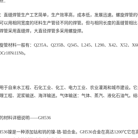
点：
：直缝焊管生产工艺简单，生产效率高，成本低，发展迅速。螺旋焊管的
可以用相同宽度的坯料生产管径不同的焊管。但与相同长度的直缝管相比，焊
焊管采用直缝焊，大直径焊管多采用螺旋焊。
材料一般有：Q235A、Q235B、Q345、L245、L290、X42、X52、X60、X7
0Cr18Ni11Nb。
用于自来水工程、石化工业、化工、电力工业、农业灌溉和城市建设。它
理工程、泥浆输送、海洋输送。气体输送：气体、蒸汽、液化石油气。结
的材料详细说明——GH536
H536镍是一种添加钴和钨的镍-铬-钼合金。GH536合金在高达1200