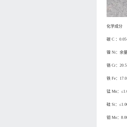
化学成分
碳 C ：0.05
镍 Ni：余
铬 Cr：20.5
铁 Fe：17.0
锰 Mn：≤1.
硅 Si：≤1.0
钼 Mo：8.0