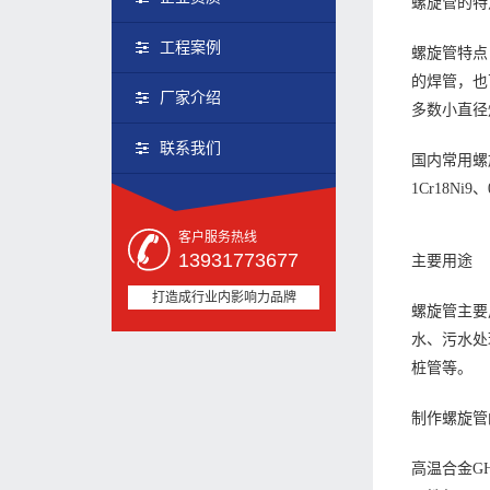
螺旋管的特
工程案例
螺旋管特点
的焊管，也
厂家介绍
多数小直径
联系我们
国内常用螺旋管
1Cr18Ni9、
客户服务热线
13931773677
主要用途
打造成行业内影响力品牌
螺旋管主要
水、污水处
桩管等。
制作螺旋管
高温合金G