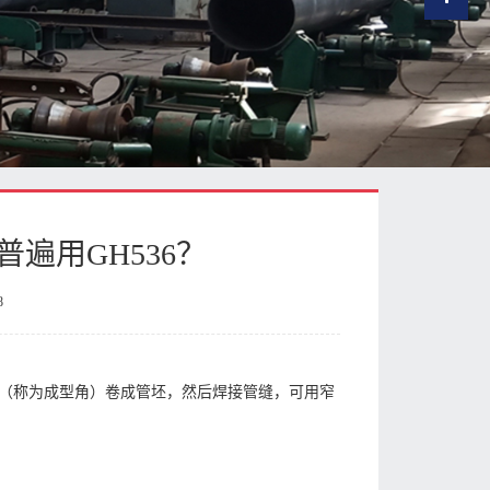
遍用GH536？
8
（称为成型角）卷成管坯，然后焊接管缝，可用窄