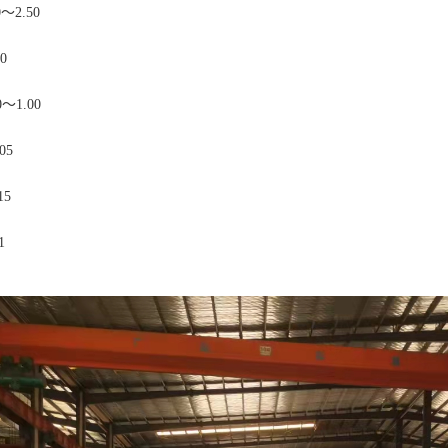
0～2.50
0
0～1.00
05
15
1