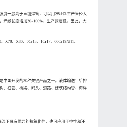
强度一般高于直缝焊管，可以用窄坯料生产管径大
缝长度增加30~100%，生产速度低。因此，大
0、X80、0Cr13、1Cr17、00Cr19Ni11、
是中国开发的20种关键产品之一。液体输送：给排
构：桩管、桥梁、码头、道路、建筑结构管、海洋
℃它在高温下具有优异的抗氧化性，也可应用于中性和还