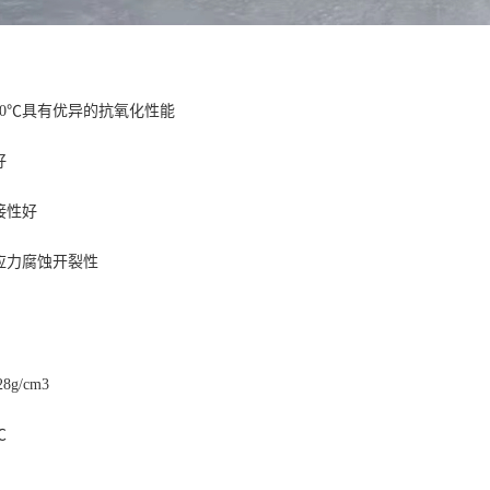
200℃具有优异的抗氧化性能
好
接性好
应力腐蚀开裂性
8g/cm3
℃