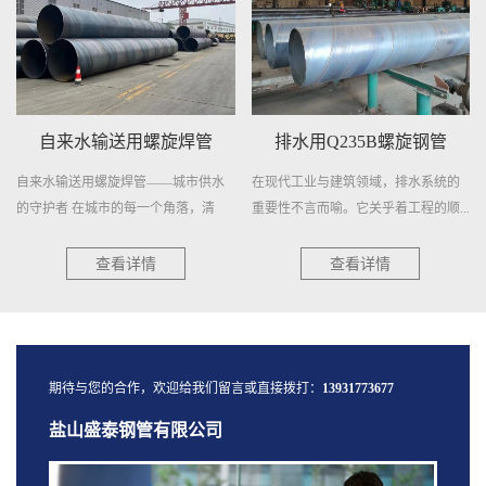
自来水输送用螺旋焊管
排水用Q235B螺旋钢管
自来水输送用螺旋焊管——城市供水
在现代工业与建筑领域，排水系统的
的守护者 在城市的每一个角落，清
重要性不言而喻。它关乎着工程的顺...
澈...
查看详情
查看详情
期待与您的合作，欢迎给我们留言或直接拨打：
13931773677
盐山盛泰钢管有限公司