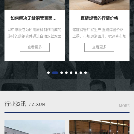
如何解决无缝钢管表面感觉的褐色锈点？
直缝焊管的行情价格
以中厚板卷为所用原料制作而成的
螺旋钢管厂家生产 直缝焊管价格
旋转的缝钢管并通过自动双丝双面
上扬，市场逐渐回升，据调查市场
焊条电弧焊压制成型而成的就是螺
5月份直缝钢管项目全面启动早，
查看更多
查看更多
旋焊管啦，直缝焊管将热轧扔进点
项目项目多，为了新一代人工智能
焊管汽轮机组。通过多个辊轧制
规划国家225初步计划，国外客
后...
商...
行业资讯
/ ZIXUN
MORE