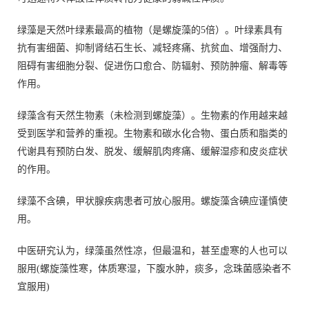
绿藻是天然叶绿素最高的植物（是螺旋藻的5倍）。叶绿素具有
抗有害细菌、抑制肾结石生长、减轻疼痛、抗贫血、增强耐力、
阻碍有害细胞分裂、促进伤口愈合、防辐射、预防肿瘤、解毒等
作用。
绿藻含有天然生物素（未检测到螺旋藻）。生物素的作用越来越
受到医学和营养的重视。生物素和碳水化合物、蛋白质和脂类的
代谢具有预防白发、脱发、缓解肌肉疼痛、缓解湿疹和皮炎症状
的作用。
绿藻不含碘，甲状腺疾病患者可放心服用。螺旋藻含碘应谨慎使
用。
中医研究认为，绿藻虽然性凉，但最温和，甚至虚寒的人也可以
服用(螺旋藻性寒，体质寒湿，下腹水肿，痰多，念珠菌感染者不
宜服用)