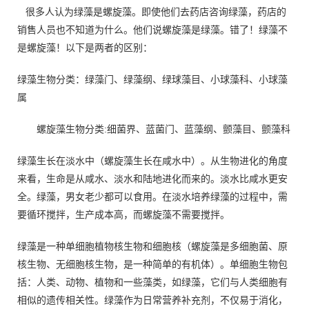
很多人认为绿藻是螺旋藻。即使他们去药店咨询绿藻，药店的
销售人员也不知道为什么。他们说螺旋藻是绿藻。错了！绿藻不
是螺旋藻！以下是两者的区别：
绿藻生物分类：绿藻门、绿藻纲、绿球藻目、小球藻科、小球藻
属
螺旋藻生物分类:细菌界、蓝菌门、蓝藻纲、颤藻目、颤藻科
绿藻生长在淡水中（螺旋藻生长在咸水中）。从生物进化的角度
来看，生命是从咸水、淡水和陆地进化而来的。淡水比咸水更安
全。绿藻，男女老少都可以食用。在淡水培养绿藻的过程中，需
要循环搅拌，生产成本高，而螺旋藻不需要搅拌。
绿藻是一种单细胞植物核生物和细胞核（螺旋藻是多细胞菌、原
核生物、无细胞核生物，是一种简单的有机体）。单细胞生物包
括：人类、动物、植物和一些藻类，如绿藻，它们与人类细胞有
相似的遗传相关性。绿藻作为日常营养补充剂，不仅易于消化，