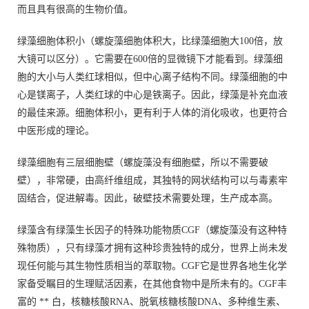
而且具有很高的生物价值。
绿藻细胞体积小（螺旋藻细胞体积大，比绿藻细胞大100倍，放
大镜可以区分）。它需要在600倍的显微镜下才能看到。绿藻细
胞的大小与人类红球相似，但中心离子结构不同。绿藻细胞的中
心是镁离子，人类红球的中心是铁离子。因此，绿藻是补充血液
的最佳来源。细胞体积小，更有利于人体的消化吸收，也更符合
中医形成的理论。
绿藻细胞有三层细胞壁（螺旋藻没有细胞壁，所以不需要破
壁），非常硬，由高纤维组成，其独特的网状结构可以与毒素牢
固结合，促进解毒。因此，破壁技术需要处理，生产成本高。
绿藻含有绿藻生长因子的特殊功能物质CGF（螺旋藻没有这种特
殊物质），只有绿藻才拥有这种珍贵独特的成分，世界上尚未发
现任何能与其生物性质相当的萃取物。CGF它是世界各地生化学
家备受瞩目的生理赋活因素，在其他食物中是所未有的。CGF丰
富的 ** 白，核糖核酸RNA、脱氧核糖核酸DNA、多种维生素、