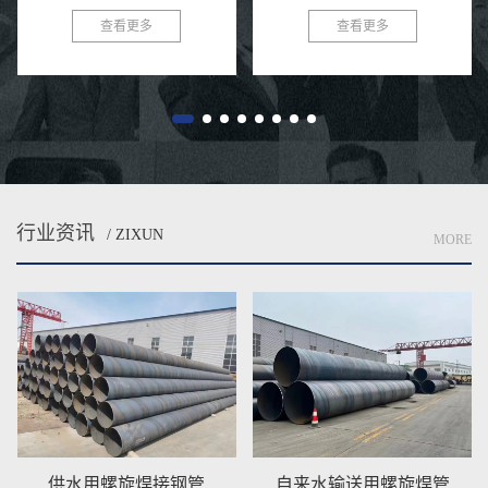
送和其他气体高质量人才，管道系
焊条电弧焊压制成型而成的就是螺
查看更多
查看更多
统经常需要更多埋地、水下或者权
旋焊管啦，直缝焊管将热轧扔进点
力施工，钢管易生锈的各种特性...
焊管汽轮机组。通过多个辊轧制
后...
行业资讯
/ ZIXUN
MORE
供水用螺旋焊接钢管
自来水输送用螺旋焊管