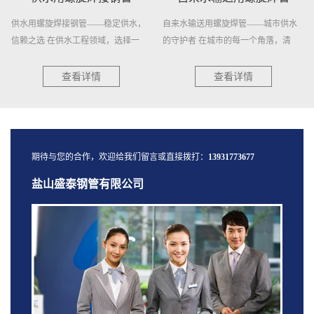
供水用螺旋焊接钢管——稳定供水，
自来水输送用螺旋焊管——城市供水
信赖之选 在供水工程领域，选择一
的守护者 在城市的每一个角落，清
种...
澈...
查看详情
查看详情
期待与您的合作，欢迎给我们留言或直接拨打：
13931773677
盐山盛泰钢管有限公司