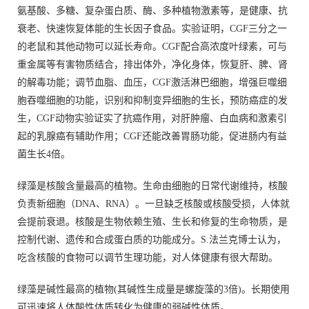
氨基酸、多糖、复杂蛋白质、酶、多种植物激素等，是健康、抗
衰老、快速恢复体能的生长因子食品。实验证明，CGF三分之一
的老鼠和其他动物可以延长寿命。CGF配合高浓度叶绿素，可与
重金属等有害物质结合，排出体外，净化身体，恢复肝、脾、肾
的解毒功能；调节血脂、血压，CGF激活淋巴细胞，增强巨噬细
胞吞噬细胞的功能，识别和抑制变异细胞的生长，预防癌症的发
生，CGF动物实验证实了抗癌作用，对肝肿瘤、白血病和激素引
起的乳腺癌有辅助作用；CGF还能改善胃肠功能，促进肠内有益
菌生长4倍。
绿藻是核酸含量最高的植物。生命由细胞的日常代谢维持，核酸
负责新细胞（DNA、RNA）。一旦缺乏核酸或核酸受损，人体就
会提前衰退。核酸是生物依赖生殖、生长和修复的生命物质，是
控制代谢、遗传和合成蛋白质的功能成分。S.法兰克博士认为，
吃含核酸的食物可以调节生理功能，对人体健康有很大帮助。
绿藻是碱性最高的植物(其碱性生成量是螺旋藻的3倍)。长期使用
可迅速将人体酸性体质转化为健康的弱碱性体质。