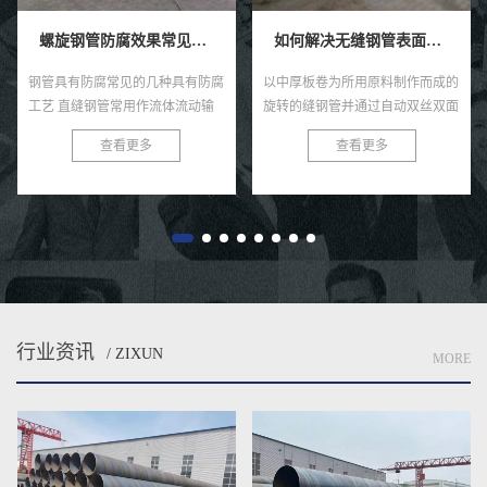
螺旋钢管防腐效果常见的四种具有防腐工艺技术。
如何解决无缝钢管表面感觉的褐色锈点？
钢管具有防腐常见的几种具有防腐
以中厚板卷为所用原料制作而成的
工艺 直缝钢管常用作流体流动输
旋转的缝钢管并通过自动双丝双面
送和其他气体高质量人才，管道系
焊条电弧焊压制成型而成的就是螺
查看更多
查看更多
统经常需要更多埋地、水下或者权
旋焊管啦，直缝焊管将热轧扔进点
力施工，钢管易生锈的各种特性...
焊管汽轮机组。通过多个辊轧制
后...
行业资讯
/ ZIXUN
MORE