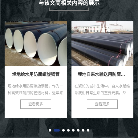
与该文高相关内容的展示
埋地给水用防腐螺旋钢管
埋地自来水输送用防腐钢管
埋地给水用防腐螺旋钢管，作为一
在繁忙的城市生活中，自来水是维
种高效且耐用的管道材料，近年来
系我们日常生活的重要元素。然
在各类给水工程中得到了广泛的应
而，很少有人注意到，正是那些深
查看更多
查看更多
用。这种钢管以其独特的螺旋结
埋在地下的防腐钢管，默默承担着
构、优良的防腐性能及出色的耐用
输送清洁水源的重任。今天，就让
性...
我...