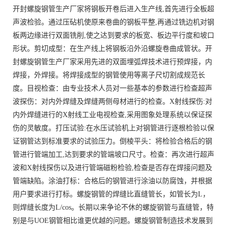
开封螺旋钢管生产厂家将钢板开卷后进入生产线,首先进行全板超
声波检验。通过压砧机使原来卷曲的钢板平整,再通过铣边机对钢
板两边缘进行双面铣削,使之达到要求的板宽、板边平行度和坡口
形状。剪切成型：在生产线上将钢板沿外沿螺旋卷曲成管状。开
封螺旋钢管生产厂家采用先进的双面埋弧焊技术进行预焊接，内
焊接，外焊接。将焊接成型的钢管使用等离子尺切割成规范长
度。目视检查：由专业技术人员对一些基本的参数进行检查超声
波探伤：对内外焊缝及焊缝两侧母材进行的检查。X射线探伤:对
内外焊缝进行的X射线工业电视检查,采用图象处理系统以保证探
伤的灵敏度。打压试验:在水压试验机上对钢管进行逐根检验以保
证钢管达到标准要求的试验压力。倒棱平头：将检验合格后的钢
管进行管端加工,达到要求的管端坡口尺寸。检查：再次进行超声
波和X射线探伤以及进行管端磁粉检验,检查是否存在焊接问题及
管端缺陷。涂油打标：合格后的钢管进行涂油以防腐蚀，并根据
用户要求进行打标。螺旋钢管的焊缝比直缝管长，如管长为L，
则焊缝长度为L/cos。长期以来争论不休的螺旋钢管与直缝管，特
别是与UOE钢管相比谁更优越的问题。螺旋钢管制造技术发展到