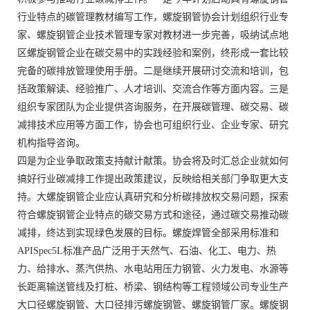
行业特点的碳管理教材编写工作，螺旋钢管协会计划组织行业专
家、螺旋钢管企业技术管理专家对教材进一步完善，吸纳试点地
区螺旋钢管企业在碳交易中的实践经验和案例，终形成一套比较
完备的碳排放管理使用手册。二是继续开展研讨交流和培训，包
括政策解读、经验推广、人才培训、交流合作等方面内容。三是
组织专家团队为企业提供咨询服务，在开展碳管理、碳交易、碳
减排技术应用等方面工作，协会也可组织行业、企业专家、研究
机构指导咨询。
四是为企业争取政策支持献计献策。协会将及时汇总企业就如何
搞好行业碳减排工作提出政策建议，反映给相关部门争取更大支
持。大螺旋钢管企业应认真研究和分析碳排放权交易问题，探索
符合螺旋钢管企业特点的碳交易方式和途径，通过碳交易推动碳
减排，终达到实现绿色发展的目标。螺旋焊管全部采用标准和
APISpec5L标准产品广泛用于天然气、石油、化工、电力、热
力、给排水、蒸汽供热、水电站用压力钢管、火力发电、水源等
长距离输送管线及打桩、桥梁、钢结构等工程领域公司专业生产
大口径螺旋钢管、大口径排污螺旋钢管、螺旋钢管厂家。螺旋钢