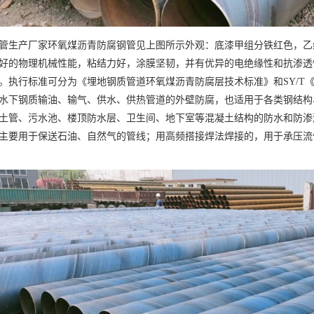
管生产厂家环氧煤沥青防腐钢管见上图所示外观：底漆甲组分铁红色，乙
好的物理机械性能，粘结力好，涂膜坚韧，并有优异的电绝缘性和抗渗透
。执行标准可分为《埋地钢质管道环氧煤沥青防腐层技术标准》和SY/T
水下钢质输油、输气、供水、供热管道的外壁防腐，也适用于各类钢结构
土管、污水池、楼顶防水层、卫生间、地下室等混凝土结构的防水和防渗
主要用于保送石油、自然气的管线；用高频搭接焊法焊接的，用于承压流