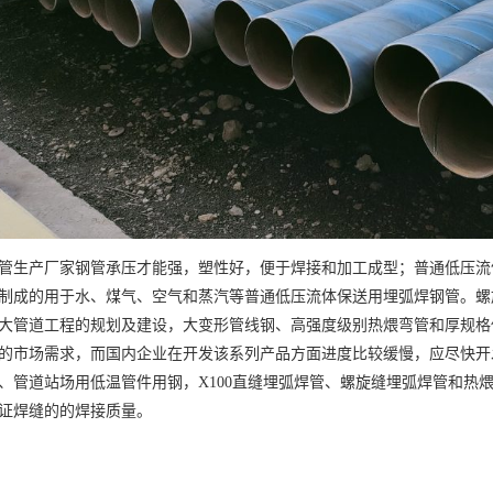
管生产厂家钢管承压才能强，塑性好，便于焊接和加工成型；普通低压流
制成的用于水、煤气、空气和蒸汽等普通低压流体保送用埋弧焊钢管。螺
大管道工程的规划及建设，大变形管线钢、高强度级别热煨弯管和厚规格
的市场需求，而国内企业在开发该系列产品方面进度比较缓慢，应尽快开
、管道站场用低温管件用钢，X100直缝埋弧焊管、螺旋缝埋弧焊管和热
证焊缝的的焊接质量。