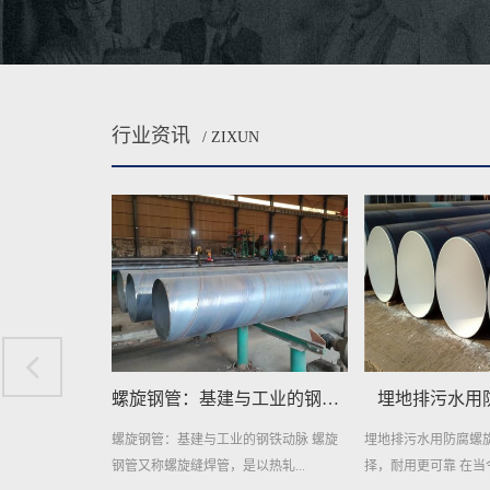
行业资讯
/ ZIXUN
螺旋钢管：基建与工业的钢铁动脉
埋地排污水用防腐螺旋钢管
埋地给水用
钢铁动脉 螺旋
埋地排污水用防腐螺旋钢管：环保新选
埋地给水用防腐螺旋
热轧...
择，耐用更可靠 在当今社...
且耐用的管道材料，近年