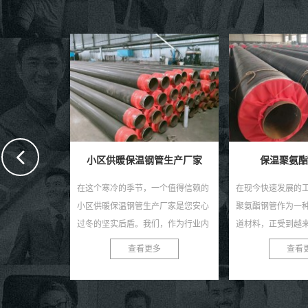
河北螺旋
在现代工业领域，
独特的生产工艺和
赢得了市场的广泛
要的建材，螺旋钢
查看
管生产厂家
保温聚氨酯钢管厂家
气、化工、建筑、桥梁
一个值得信赖的
在现今快速发展的工业领域中，保温
产厂家是您安心
聚氨酯钢管作为一种高效、节能的管
们，作为行业内
道材料，正受到越来越多企业的青
您提供高质量、
睐。作为专业的保温聚氨酯钢管厂
多
查看更多
...
家，我们致力于为客户提供优...