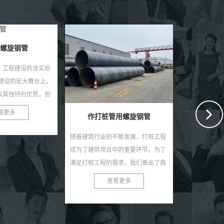
用螺旋钢管
螺旋钢管：基建与工业的钢铁动脉
埋地排污
不断发展，打桩工程
螺旋钢管：基建与工业的钢铁动脉 螺
埋地排污水用
中的重要环节。为了
旋钢管又称螺旋缝焊管，是以热轧带
选择，耐用更
需求，我们推出了高
钢卷为原料，经常温螺旋辊压成型、
与可持续发展
的作打桩管用螺旋钢
自动双丝双面埋弧焊制成的长条管
水处理与排放
看更多
查看更多
.
材，焊缝呈连续螺旋状，...
耐用的管材至关.