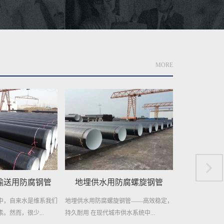
MORE
防腐螺旋钢管
城市供水用螺旋钢管
供水用
旋钢管——高效稳定，
城市供水用螺旋钢管：现代供水的坚固支
供水用螺旋焊接
供水系统中...
柱 在现代城市的快速发展中，...
之选 在供水工程