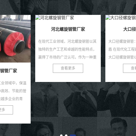
钢管厂家
大口径螺旋钢管
河北螺旋钢管以其
大口径螺旋钢管：工程建设的坚实后
卓越的性能特点，
盾 在现代化工程建设的宏大舞台上，
认可。作为一种重
大口径螺旋钢管以其独特的优势，扮
管在石油、天然
演着至关重要的角色。作为一种高性
更多
查看更多
作打桩管
等诸...
能的金属管道材料，...
随着建筑行业的
成为了建筑项目
满足打桩工程的
效、耐用、安全
查
管。 作打桩管用..