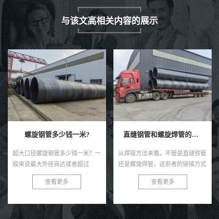
与该文高相关内容的展示
螺旋钢管多少钱一米?
直缝钢管和螺旋焊管的区别
超大口径螺旋钢管多少钱一米？一
从焊接方法来看。不管是直缝铁管
般来说最大外径高达或者超过
还是螺旋焊管，这前者的铆接方式
21200㎜的螺旋钢管总称为超大口
都是相同的。但是在实际的焊接时
查看更多
查看更多
径无缝钢管，由于直缝焊管是用焊
间过程当中，热轧无缝管往往会再
管经发电机组卷制而成的，目前国
出现大量的T形焊接接头，在这样
内中口...
的...