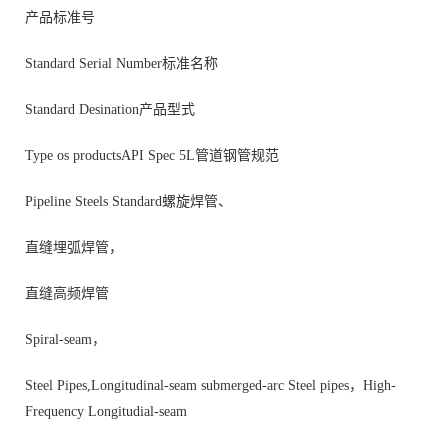
产品标准号
Standard Serial Number标准名称
Standard Desination产品型式
Type os productsAPI Spec 5L管道钢管规范
Pipeline Steels Standard螺旋焊管、
直缝埋弧焊管，
直缝高频焊管
Spiral-seam，
Steel Pipes,Longitudinal-seam submerged-arc Steel pipes，High-
Frequency Longitudial-seam