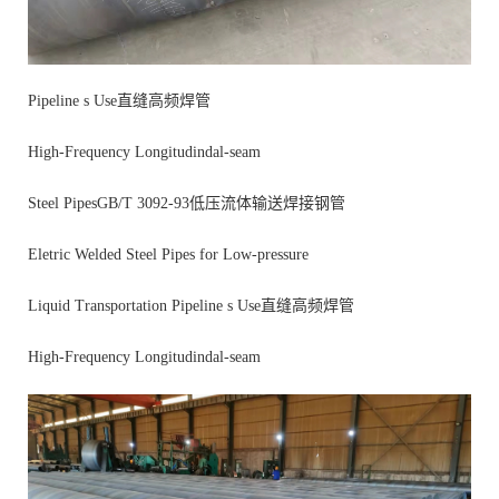
Pipeline s Use直缝高频焊管
High-Frequency Longitudindal-seam
Steel PipesGB/T 3092-93低压流体输送焊接钢管
Eletric Welded Steel Pipes for Low-pressure
Liquid Transportation Pipeline s Use直缝高频焊管
High-Frequency Longitudindal-seam