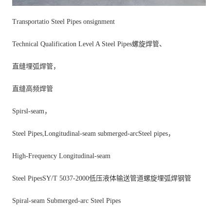
Transportatio Steel Pipes onsignment
Technical Qualification Level A Steel Pipes螺旋焊管、
直缝埋弧焊管，
直缝高频焊管
Spirsl-seam，
Steel Pipes,Longitudinal-seam submerged-arcSteel pipes，
High-Frequency Longitudinal-seam
Steel PipesSY/T 5037-2000低压液体输送管道螺旋埋弧焊钢管
Spiral-seam Submerged-arc Steel Pipes