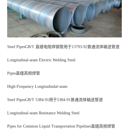
Steel PipesGB/T 直缝电阻焊钢管用于13793-92普通流体输送管道
Longitudinal-seam Electric Welding Steel
Pipes直缝高频焊管
High-Frequency Longitudindal-seam
Steel PipesGB/T 5384-91用于5384-91普通流体输送管道
Longitudinal-seam Resistance Welding Steel
Pipes for Common Liquid Transportation Pipelines直缝高频焊管