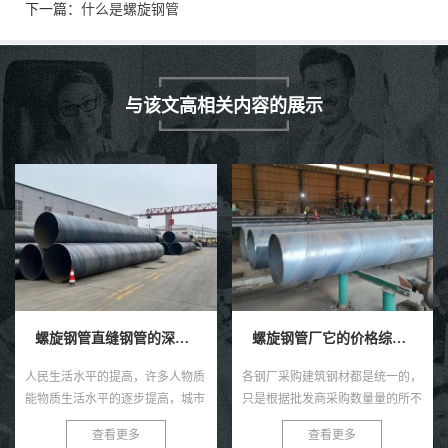
下一篇：
什么是螺旋钢管
与该文高相关内容的展示
螺旋钢管厂它的价格综合分析
螺旋钢管出厂测试前做哪些检测结果？
各钢厂采购建筑钢材都是统一的，
1、外观检测结果：整体外观检验
只是根据批发商采购数量量的所不
方式是一种手续简单而又应用广泛
同，给予不同的返佣，而微博里挂
的试验方法，是出厂检验的一个重
查看更多
查看更多
牌的价格没有数据显示出应有的很
要部分内容，主要为的是注意到焊