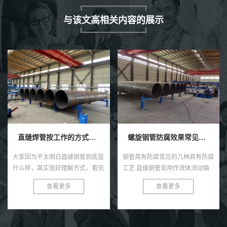
与该文高相关内容的展示
直缝焊管按工作的方式如何不同分类？
螺旋钢管防腐效果常见的四种具有防腐工艺技术。
大家因为不太明白直缝钢管到底是
钢管具有防腐常见的几种具有防腐
什么样，其实很好理解方式，看完
工艺 直缝钢管常用作流体流动输
一篇文章你就懂啦。 无缝钢管按
送和其他气体高质量人才，管道系
查看更多
查看更多
照工作方法能够可分五种方式，即
统经常需要更多埋地、水下或者权
改变位置式、半加装、移动式。...
力施工，钢管易生锈的各种特性...