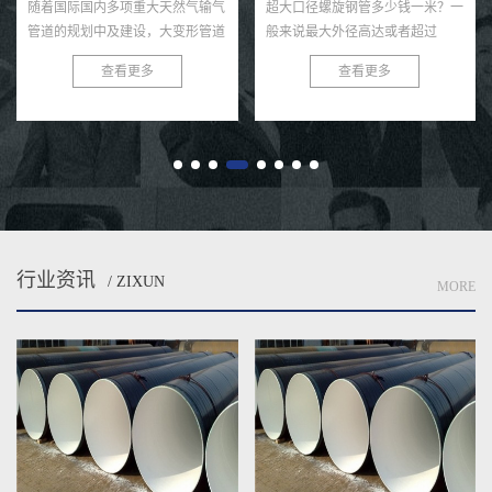
随着国际国内多项重大天然气输气
超大口径螺旋钢管多少钱一米？一
管道的规划中及建设，大变形管道
般来说最大外径高达或者超过
线路钢、超高强度级别分类热煨弯
21200㎜的螺旋钢管总称为超大口
查看更多
查看更多
管和厚规格大小高温管材等附加值
径无缝钢管，由于直缝焊管是用焊
产品，逐步显现出良好的市场的
管经发电机组卷制而成的，目前国
竞...
内中口...
行业资讯
/ ZIXUN
MORE