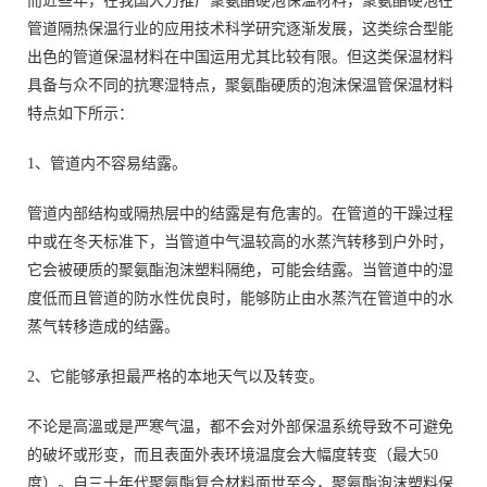
而近些年，在我国大力推广聚氨酯硬泡保温材料，聚氨酯硬泡在
管道隔热保温行业的应用技术科学研究逐渐发展，这类综合型能
出色的管道保温材料在中国运用尤其比较有限。但这类保温材料
具备与众不同的抗寒湿特点，聚氨酯硬质的泡沫保温管保温材料
特点如下所示：
1、管道内不容易结露。
管道内部结构或隔热层中的结露是有危害的。在管道的干躁过程
中或在冬天标准下，当管道中气温较高的水蒸汽转移到户外时，
它会被硬质的聚氨酯泡沫塑料隔绝，可能会结露。当管道中的湿
度低而且管道的防水性优良时，能够防止由水蒸汽在管道中的水
蒸气转移造成的结露。
2、它能够承担最严格的本地天气以及转变。
不论是高溫或是严寒气温，都不会对外部保温系统导致不可避免
的破坏或形变，而且表面外表环境温度会大幅度转变（最大50
度）。自三十年代聚氨酯复合材料面世至今，聚氨酯泡沫塑料保