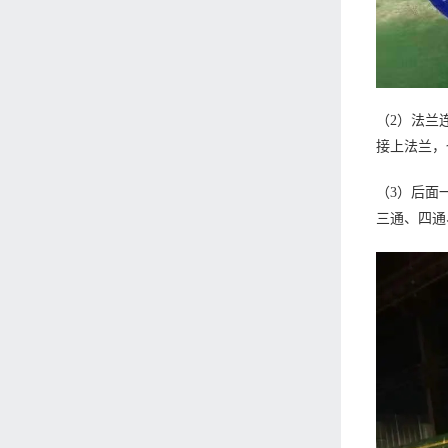
（2）法兰
接上法兰，
（3）后面
三通、四通