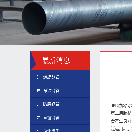
最新消息
螺旋钢管
保温钢管
防腐钢管
3PE防腐
第二层胶黏
直缝钢管
合产生良好
泛运用。那
企业资质