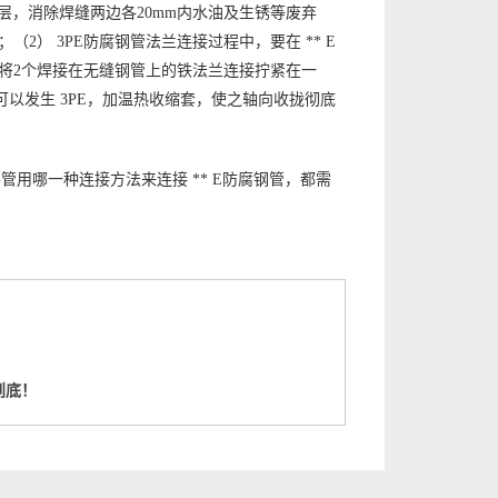
防腐层，消除焊缝两边各20mm内水油及生锈等废弃
） 3PE防腐钢管法兰连接过程中，要在 ** E
将2个焊接在无缝钢管上的铁法兰连接拧紧在一
可以发生 3PE，加温热收缩套，使之轴向收拢彻底
管用哪一种连接方法来连接 ** E防腐钢管，都需
到底！