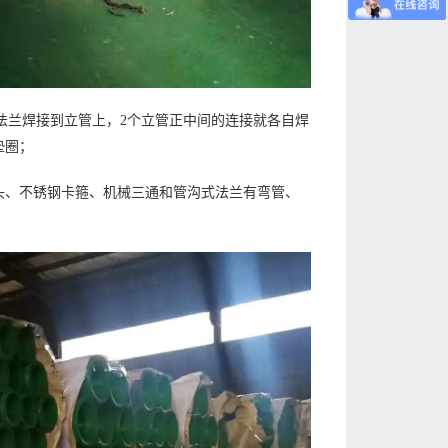
将法兰焊接到立管上，2个立管正中间的连接就各自焊
垫圈；
头、不锈钢卡箍、机械三通和管沟式法兰有弯管、