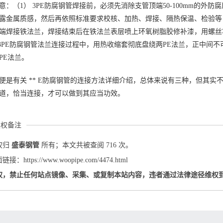
意：（1） 3PE防腐钢管焊接前，必须先消除支管顶端50-100mm的外
露金属质感，然后再依照标准要求校核、加热、焊接、隔热保温、检验等；（2
端焊接铁法兰，焊接结束后在铁法兰表层喷上环氧树脂胶修补漆，用螺丝
 3PE防腐钢管法兰连接过程中，用热收缩套彻底盘绕两PE法兰，正中间不
PE法兰。
便是有关 ** E防腐钢管的连接方法详细介绍，总体来说有三种，但其实不
道，恰当连接，才可以做到其应当功效。
版权备注
权归
盛泰钢管
所有；本文共被查阅 716 次。
：https://www.woopipe.com/4474.html
权，禁止任何站点镜像、采集、或复制本站内容，违者通过法律途径维权