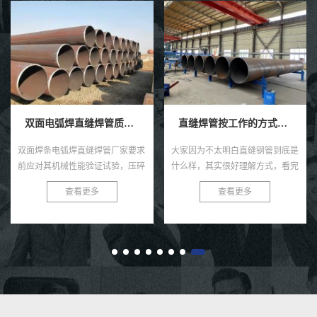
双面电弧焊直缝焊管质量检测
直缝焊管按工作的方式如何不同分类？
双面焊条电弧焊直缝焊管厂家要求
大家因为不太明白直缝钢管到底是
前应对其机械性能验证试验，压碎
什么样，其实很好理解方式，看完
相关试验和扩口相关试验，且需要
一篇文章你就懂啦。 无缝钢管按
查看更多
查看更多
符合标准提出的要求，双面手工电
照工作方法能够可分五种方式，即
弧焊直缝焊管的质量检验几种方
改变位置式、半加装、移动式。...
法...