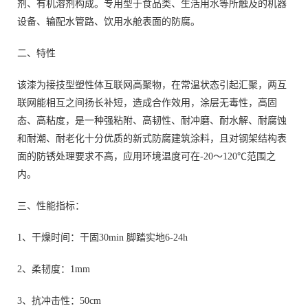
剂、有机溶剂构成。专用型于食品类、生活用水等所触及的机器
设备、输配水管路、饮用水舱表面的防腐。
二、特性
该漆为接技型塑性体互联网高聚物，在常温状态引起汇聚，两互
联网能相互之间扬长补短，造成合作效用，涂层无毒性，高固
态、高粘度，是一种强粘附、高韧性、耐冲磨、耐水解、耐腐蚀
和耐潮、耐老化十分优质的新式防腐建筑涂料，且对钢架结构表
面的防锈处理要求不高，应用环境温度可在-20～120℃范围之
内。
三、性能指标：
1、干燥时间：干固30min 脚踏实地6-24h
2、柔韧度：1mm
3、抗冲击性：50cm