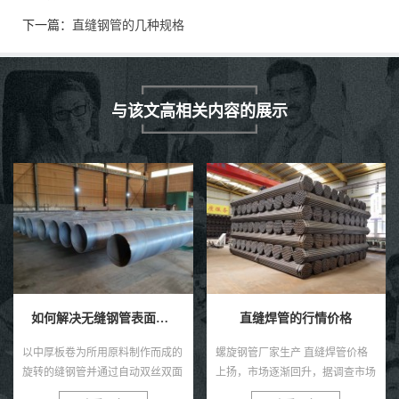
下一篇：
直缝钢管的几种规格
与该文高相关内容的展示
直缝焊管的行情价格
螺旋钢管都哪些方面呢？
螺旋钢管厂家生产 直缝焊管价格
螺旋钢管是一种以钢热轧为材料所
上扬，市场逐渐回升，据调查市场
的螺旋接缝处钢管，常加热注射成
5月份直缝钢管项目全面启动早，
型，采用两线双面埋弧焊接技术点