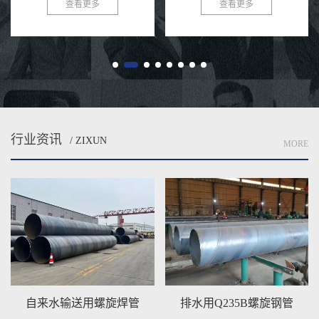
查看更多
查看更多
项目项目多，为了新一代人工智能
焊。直缝钢管将用钢吸进焊接管该
规划国家225初步计划，国外客
单位，通过量吱吱嘎嘎压，用钢
商...
逐...
行业资讯
/ ZIXUN
MORE
排水用Q235B螺旋钢管
预制直埋聚氨酯保温钢管