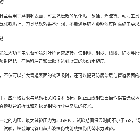
锈
具主要用于磨削钢表面，可去除松散的氧化垢、锈蚀、焊渣等。动力工具可
氧化铁垢上，刀具除锈效果不理想，不能满足锚固颗粒深度防腐施工要求
锈
通过大功率电机驱动喷射叶片高速旋转，使钢球、钢砂、线段、矿砂等磨
喷射除锈，在磨料冲击和摩擦下达到所需的均匀粗糙度。
，不仅可以扩大管道表面的物理吸附，还可以提高防腐涂层与管道表面的
中，应严格要求与除锈相关的技术指标，防止直缝钢管因操作误差造成地
直缝钢管的拆除和刺绣是钢管行业中常见的技术。
一定的内压，最大试验压力为5.05MPa，试验期间保温时间不小于55S
压试验，埋弧焊钢管用超声波探伤或射线探伤代替水力试验。