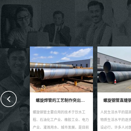
螺旋焊管的工艺制作突出特点
螺旋钢管直缝钢管的深加工产业
技术于饮水工
人民生活水平的提高，许多人物质能
各钢厂采购建筑钢
橡胶工业、电力
物质生活水平的逐步提高，城市化建
是根据批发商采购
市发展，是目前
设必行，许多人对居住环境有了新的
给予不同的返佣，