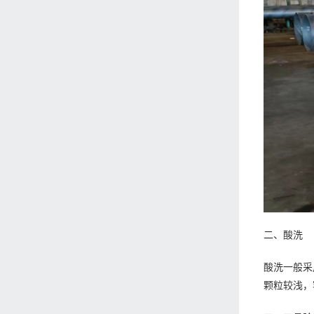
二、酸洗
酸洗一般采
颗粒较浅，