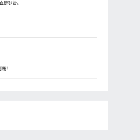
直缝钢管。
到底！