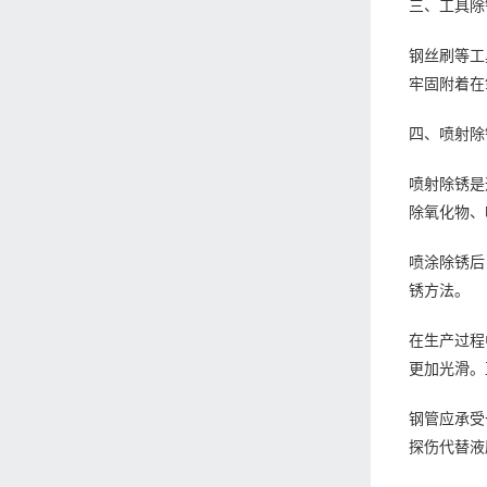
三、工具除
钢丝刷等工
牢固附着在
四、喷射除
喷射除锈是
除氧化物、
喷涂除锈后
锈方法。
在生产过程
更加光滑。
钢管应承受
探伤代替液