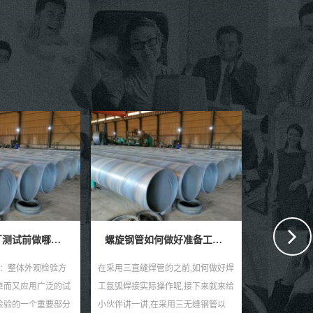
螺旋钢管如何做好准备工作烧电焊焊接
双面电弧焊直缝焊管质量检测
管的之前,如何做好焊
双面焊条电弧焊直缝焊管厂家要求前
大家因为不太
操作呢,接下来就来给
应对其机械性能验证试验，压碎相关
么样，其实很
在采用三无缝钢管以
试验和扩口相关试验，且需要符合标
文章你就懂啦