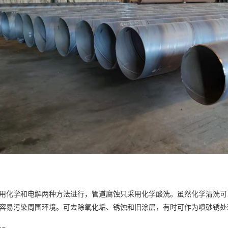
用化学和电解两种方法进行，管道腐蚀只采用化学酸洗。虽然化学清洗可
容易污染周围环境。可去除氧化垢、锈蚀和旧涂层，有时可作为喷砂锈处