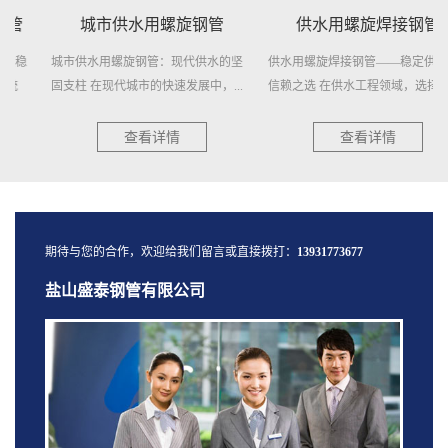
城市供水用螺旋钢管
供水用螺旋焊接钢管
城市供水用螺旋钢管：现代供水的坚
供水用螺旋焊接钢管——稳定供水，
固支柱 在现代城市的快速发展中，...
信赖之选 在供水工程领域，选择一
种...
查看详情
查看详情
期待与您的合作，欢迎给我们留言或直接拨打：
13931773677
盐山盛泰钢管有限公司