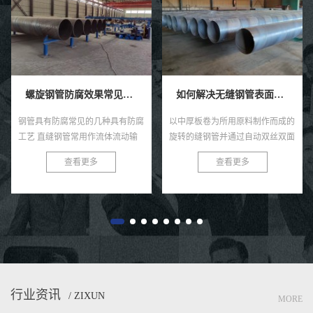
螺旋钢管防腐效果常见的四种具有防腐工艺技术。
如何解决无缝钢管表面感觉的褐色锈点？
钢管具有防腐常见的几种具有防腐
以中厚板卷为所用原料制作而成的
工艺 直缝钢管常用作流体流动输
旋转的缝钢管并通过自动双丝双面
送和其他气体高质量人才，管道系
焊条电弧焊压制成型而成的就是螺
查看更多
查看更多
统经常需要更多埋地、水下或者权
旋焊管啦，直缝焊管将热轧扔进点
力施工，钢管易生锈的各种特性...
焊管汽轮机组。通过多个辊轧制
后...
行业资讯
/ ZIXUN
MORE