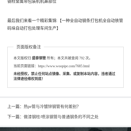
钢柱金属带包装机机鼻部位
最后我们来看一个精彩集锦:【一种全自动钢条打包机全自动铁管
码垛自动打包处理车间生产】
页面版权备注
本文版权归
盛泰钢管
所有；本文共被查阅 792 次。
当前页面链接：https://www.woopipe.com/7685.html
未经授权，禁止任何站点镜像、采集、或复制本站内容，违者通过
法律途径维权到底！
上一篇：
热pe管与冷镀锌钢管有何差别？
下一篇：
做漆钢柱/喷涂钢管与普通钢条的不同之处