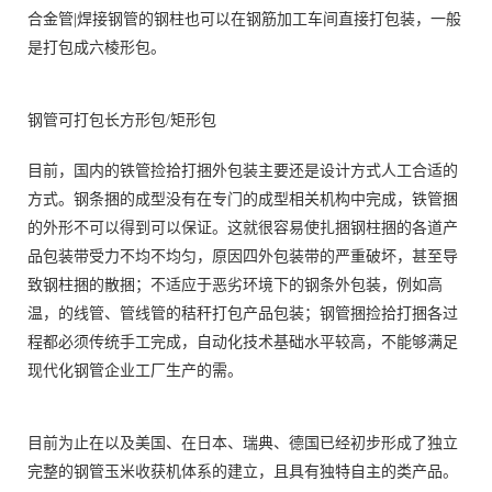
合金管|焊接钢管的钢柱也可以在钢筋加工车间直接打包装，一般
是打包成六棱形包。
钢管可打包长方形包/矩形包
目前，国内的铁管捡拾打捆外包装主要还是设计方式人工合适的
方式。钢条捆的成型没有在专门的成型相关机构中完成，铁管捆
的外形不可以得到可以保证。这就很容易使扎捆钢柱捆的各道产
品包装带受力不均不均匀，原因四外包装带的严重破坏，甚至导
致钢柱捆的散捆；不适应于恶劣环境下的钢条外包装，例如高
温，的线管、管线管的秸秆打包产品包装；钢管捆捡拾打捆各过
程都必须传统手工完成，自动化技术基础水平较高，不能够满足
现代化钢管企业工厂生产的需。
目前为止在以及美国、在日本、瑞典、德国已经初步形成了独立
完整的钢管玉米收获机体系的建立，且具有独特自主的类产品。