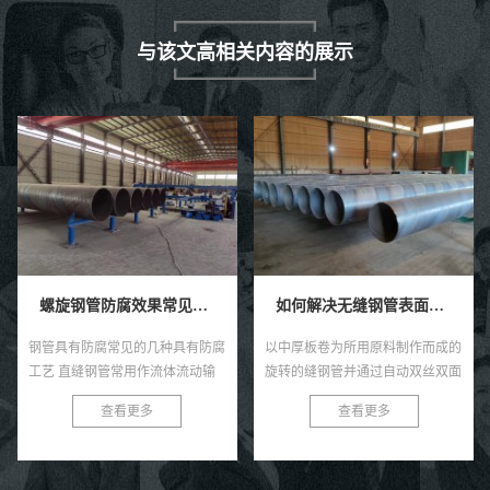
与该文高相关内容的展示
螺旋钢管防腐效果常见的四种具有防腐工艺技术。
如何解决无缝钢管表面感觉的褐色锈点？
钢管具有防腐常见的几种具有防腐
以中厚板卷为所用原料制作而成的
工艺 直缝钢管常用作流体流动输
旋转的缝钢管并通过自动双丝双面
送和其他气体高质量人才，管道系
焊条电弧焊压制成型而成的就是螺
查看更多
查看更多
统经常需要更多埋地、水下或者权
旋焊管啦，直缝焊管将热轧扔进点
力施工，钢管易生锈的各种特性...
焊管汽轮机组。通过多个辊轧制
后...